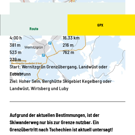
GPX
Route
4:00 h
16,33 km
381 m
216 m
523 m
762 m
239 m
Start: Wernitzgrün Grenzübergang, Landwüst oder
© Katrin Hoyer, Erlbach Vogtland
Eubabrunn
Ziel: Hoher Sein, Berghütte Skigebiet Kegelberg oder
© Katrin Hoyer, Erlbach Vogtland
Landwüst, Wirtsberg und Luby
Aufgrund der aktuellen Bestimmungen, ist der
Skiwanderweg nur bis zur Grenze nutzbar. Ein
Grenzübertritt nach Tschechien ist aktuell untersagt!