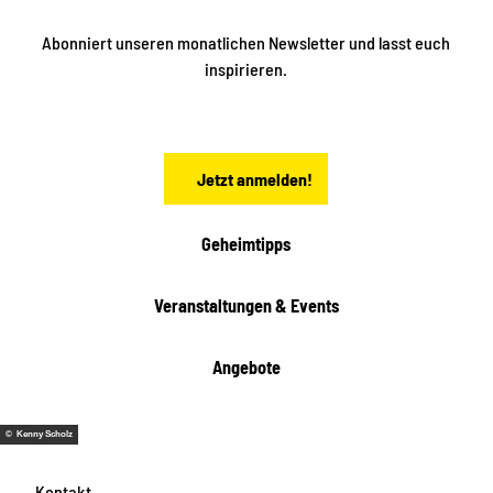
e
n
n
S
Abonniert unseren monatlichen Newsletter und lasst euch
a
inspirieren.
c
h
s
e
n
Jetzt anmelden!
Geheimtipps
Veranstaltungen & Events
Angebote
© Kenny Scholz
Kontakt