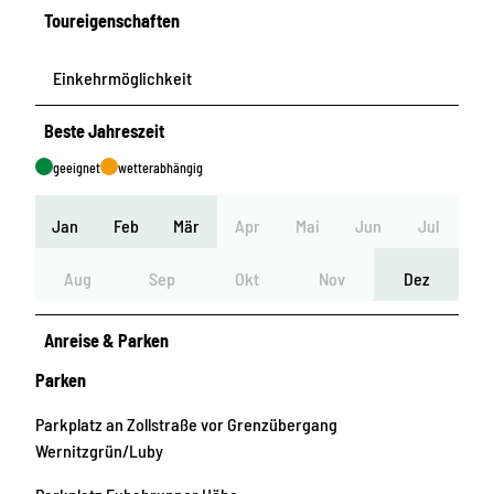
Toureigenschaften
Einkehrmöglichkeit
Beste Jahreszeit
geeignet
wetterabhängig
Jan
Feb
Mär
Apr
Mai
Jun
Jul
Aug
Sep
Okt
Nov
Dez
Anreise & Parken
Parken
Parkplatz an Zollstraße vor Grenzübergang
Wernitzgrün/Luby