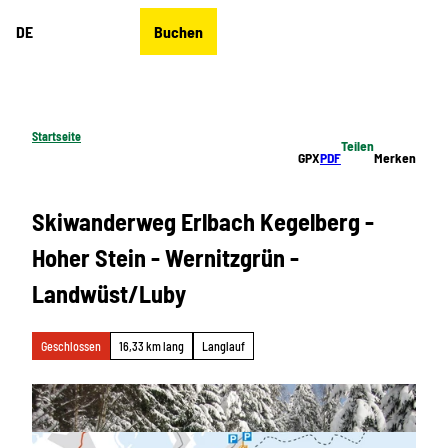
Z
DE
Buchen
u
Merkzettel
Suche
Menü
m
I
n
h
Startseite
Teilen
a
GPX
PDF
Merken
l
t
Skiwanderweg Erlbach Kegelberg -
Hoher Stein - Wernitzgrün -
Landwüst/Luby
Geschlossen
16,33 km lang
Langlauf