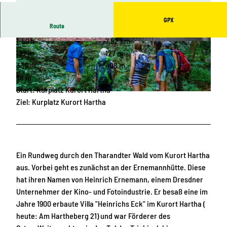
GPX
Route
1:59 h
7,52 km
© Alexander Jäkel, Andre Kaiser |
CC-BY-ND
© Geopark Sachsens Mitte, Rolf Mögel |
CC-BY-ND
127 m
127 m
330 m
408 m
78 m
Start: Kurplatz Kurort Hartha
© Robert Michael |
CC-BY
Ziel: Kurplatz Kurort Hartha
Ein Rundweg durch den Tharandter Wald vom Kurort Hartha
aus. Vorbei geht es zunächst an der Ernemannhütte. Diese
hat ihren Namen von Heinrich Ernemann, einem Dresdner
Unternehmer der Kino- und Fotoindustrie. Er besaß eine im
Jahre 1900 erbaute Villa "Heinrichs Eck" im Kurort Hartha (
heute: Am Hartheberg 21) und war Förderer des