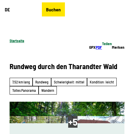
Z
DE
Buchen
u
Merkzettel
Suche
Menü
m
I
n
h
Startseite
Teilen
a
GPX
PDF
Merken
l
t
Rundweg durch den Tharandter Wald
7,52 km lang
Rundweg
Schwierigkeit: mittel
Kondition: leicht
Tolles Panorama
Wandern