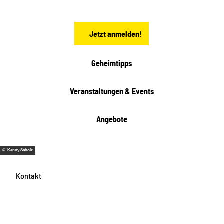
s
e
n
Jetzt anmelden!
Geheimtipps
Veranstaltungen & Events
Angebote
© Kenny Scholz
Kontakt