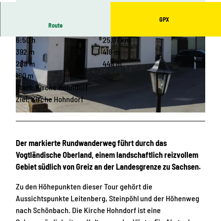
GPX
Route
6:50 h
25,07 km
392 m
418 m
288 m
448 m
160 m
Start: Kirche Hohndorf
© Vogtland - Sinfonie der Natur |
CC-BY-SA
Ziel: Kirche Hohndorf
© Vogtland - Sinfonie der Natur |
CC-BY-SA
Der markierte Rundwanderweg führt durch das
Vogtländische Oberland, einem landschaftlich reizvollem
Gebiet südlich von Greiz an der Landesgrenze zu Sachsen.
Zu den Höhepunkten dieser Tour gehört die
Aussichtspunkte Leitenberg, Steinpöhl und der Höhenweg
nach Schönbach. Die Kirche Hohndorf ist eine