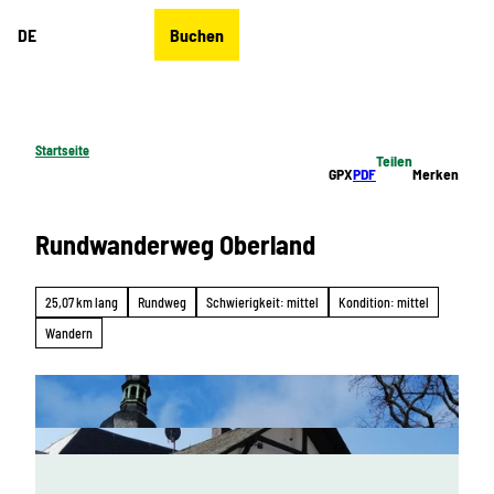
Z
DE
Buchen
u
Merkzettel
Suche
Menü
m
I
n
h
Startseite
Teilen
a
GPX
PDF
Merken
l
t
Rundwanderweg Oberland
25,07 km lang
Rundweg
Schwierigkeit: mittel
Kondition: mittel
Wandern