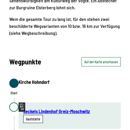
Sehenswürdigkeit am Kulturweg der Vögte. Ein Abstecher
zur Burgruine Elsterberg lohnt sich.
Wem die gesamte Tour zu lang ist, für den stehen zwei
beschilderte Wegvarianten von 10 bzw. 16 km zur Verfügung
(siehe Wegbeschreibung).
Wegpunkte
Auf der Karte anschauen
Kirche Hohndorf
Start
Start
CC-
BY-
SA
Seckels Lindenhof Greiz-Moschwitz
Gaststätte