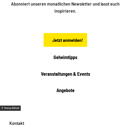
n
S
Abonniert unseren monatlichen Newsletter und lasst euch
a
inspirieren.
c
h
s
e
n
Jetzt anmelden!
Geheimtipps
Veranstaltungen & Events
Angebote
© Kenny Scholz
Kontakt