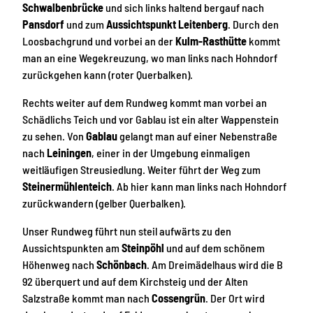
Schwalbenbrücke
und sich links haltend bergauf nach
Pansdorf
und zum
Aussichtspunkt Leitenberg
. Durch den
Loosbachgrund und vorbei an der
Kulm-Rasthütte
kommt
man an eine Wegekreuzung, wo man links nach Hohndorf
zurückgehen kann (roter Querbalken).
Rechts weiter auf dem Rundweg kommt man vorbei an
Schädlichs Teich und vor Gablau ist ein alter Wappenstein
zu sehen. Von
Gablau
gelangt man auf einer Nebenstraße
nach
Leiningen
, einer in der Umgebung einmaligen
weitläufigen Streusiedlung. Weiter führt der Weg zum
Steinermühlenteich
. Ab hier kann man links nach Hohndorf
zurückwandern (gelber Querbalken).
Unser Rundweg führt nun steil aufwärts zu den
Aussichtspunkten am
Steinpöhl
und auf dem schönem
Höhenweg nach
Schönbach
. Am Dreimädelhaus wird die B
92 überquert und auf dem Kirchsteig und der Alten
Salzstraße kommt man nach
Cossengrün
. Der Ort wird