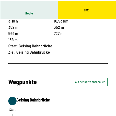
GPX
Route
3:10 h
10,53 km
352 m
352 m
569 m
727 m
158 m
Start: Geising Bahnbrücke
Ziel: Geising Bahnbrücke
Wegpunkte
Auf der Karte anschauen
Geising Bahnbrücke
Start
Start