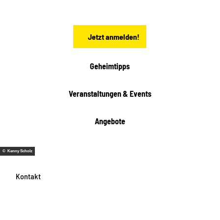
h
s
e
n
Jetzt anmelden!
Geheimtipps
Veranstaltungen & Events
Angebote
© Kenny Scholz
Kontakt