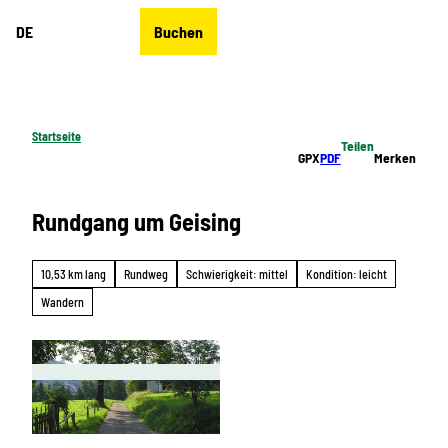
Z
DE
Buchen
u
Merkzettel
Suche
Menü
m
I
n
h
Startseite
Teilen
a
GPX
PDF
Merken
l
t
Rundgang um Geising
10,53 km lang
Rundweg
Schwierigkeit: mittel
Kondition: leicht
Wandern
© Ute Florl, Erlebnisheimat Erzgebirge