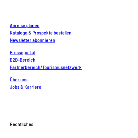
k
a
s
n
m
t
Anreise planen
Kataloge & Prospekte bestellen
Newsletter abonnieren
Presseportal
B2B-Bereich
Partnerbereich/Tourismusnetzwerk
Über uns
Jobs & Karriere
Rechtliches