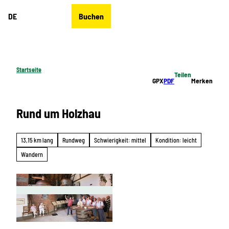
Z
DE
Buchen
u
Merkzettel
Suche
Menü
m
I
n
h
Startseite
Teilen
a
GPX
PDF
Merken
l
t
Rund um Holzhau
13,15 km lang
Rundweg
Schwierigkeit: mittel
Kondition: leicht
Wandern
© BUR-Werbung Annaberg