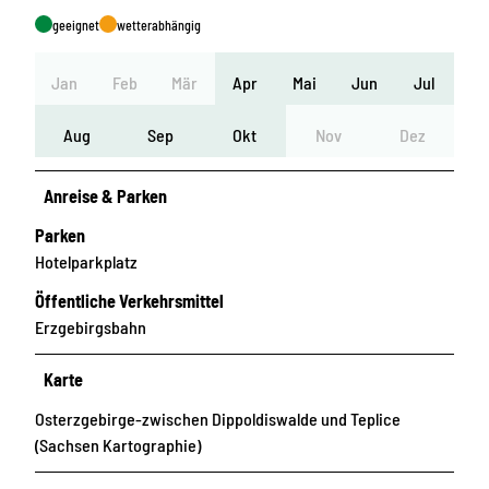
geeignet
wetterabhängig
Jan
Feb
Mär
Apr
Mai
Jun
Jul
Aug
Sep
Okt
Nov
Dez
Anreise & Parken
Parken
Hotelparkplatz
Öffentliche Verkehrsmittel
Erzgebirgsbahn
Karte
Osterzgebirge-zwischen Dippoldiswalde und Teplice
(Sachsen Kartographie)