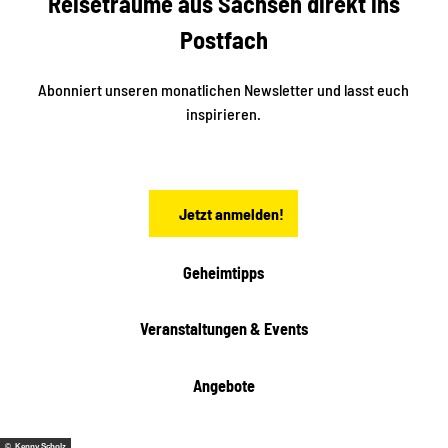
Reiseträume aus Sachsen direkt ins
i
e
k
Postfach
n
e
i
n
n
S
Abonniert unseren monatlichen Newsletter und lasst euch
a
inspirieren.
c
h
s
e
n
Jetzt anmelden!
Geheimtipps
Veranstaltungen & Events
Angebote
© Kenny Scholz