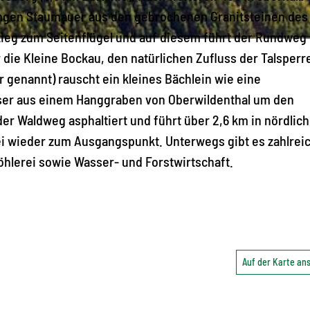
angen Staumauer aus den gebrochenen Granitsteinen des
stieg zum Seitenflügel und auf diesem führt der Rundweg
 die Kleine Bockau, den natürlichen Zufluss der Talsperr
 genannt) rauscht ein kleines Bächlein wie eine
sser aus einem Hanggraben von Oberwildenthal um den
er Waldweg asphaltiert und führt über 2,6 km in nördlich
ei wieder zum Ausgangspunkt. Unterwegs gibt es zahlrei
öhlerei sowie Wasser- und Forstwirtschaft.
Auf der Karte a