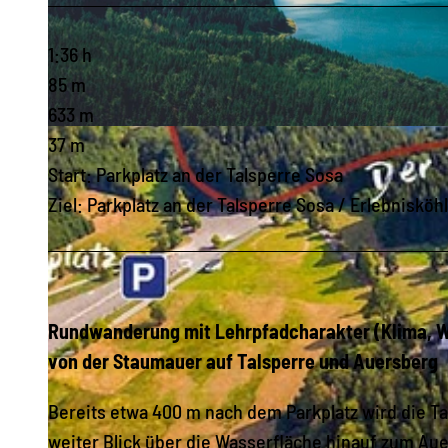
1:36 h
85 m
633 m
© Tourist-Service-Center Eibenstock
37 m
Start: Parkplatz an der Talsperre Sosa
Ziel: Parkplatz an der Talsperre Sosa / Erlebnisköh
Rundwanderung mit Lehrpfadcharakter (Klima, Wa
von der Staumauer auf Talsperre und Auersberg
Bereits etwa 400 m nach dem Parkplatz wird die Ta
weiter Blick über die Wasserfläche hinauf zum Aue