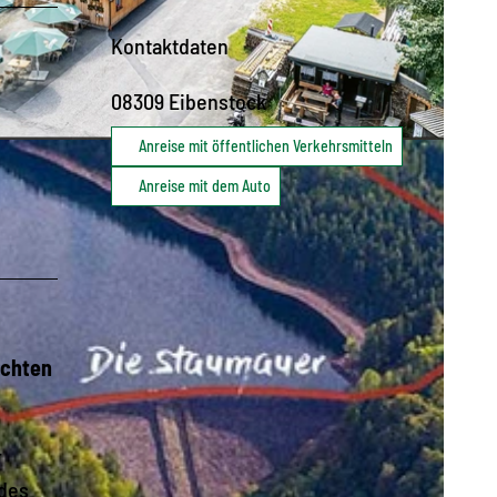
Kontaktdaten
08309
Eibenstock
Anreise mit öffentlichen Verkehrsmitteln
Anreise mit dem Auto
ichten
r
 des