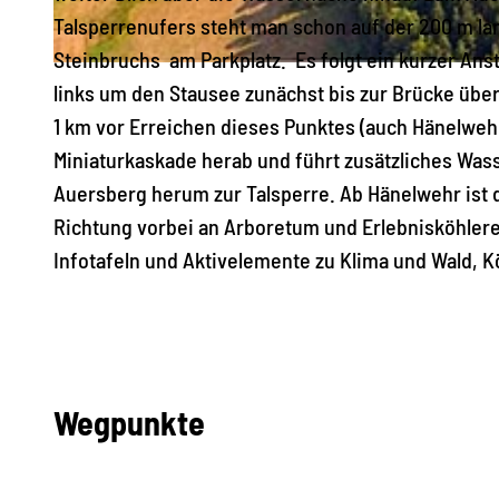
Talsperrenufers steht man schon auf der 200 m l
Steinbruchs am Parkplatz. Es folgt ein kurzer An
© BUR Werbung, Tourist-Service-Center Eibenstock |
CC-BY-SA
links um den Stausee zunächst bis zur Brücke über
1 km vor Erreichen dieses Punktes (auch Hänelwehr
Miniaturkaskade herab und führt zusätzliches Wa
Auersberg herum zur Talsperre. Ab Hänelwehr ist d
Richtung vorbei an Arboretum und Erlebnisköhler
Infotafeln und Aktivelemente zu Klima und Wald, K
Wegpunkte