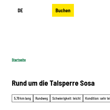
Z
DE
Buchen
u
Merkzettel
Suche
Menü
m
I
n
h
a
l
Startseite
t
Rund um die Talsperre Sosa
5,79 km lang
Rundweg
Schwierigkeit: leicht
Kondition: sehr le