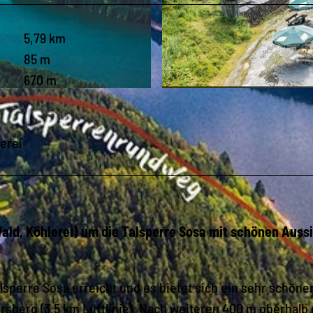
5,79 km
85 m
670 m
© BUR, Tourist-Service-Center Eibenstock |
CC-BY-SA
lerei
ld, Köhlerei) um die Talsperre Sosa mit schönen Auss
lsperre Sosa erreicht und es bietet sich ein sehr schöne
rsberg (3,5 km Luftlinie). Nach weiteren 400 m oberhalb