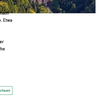
 nach
e. Etwa
er
che
nschauen