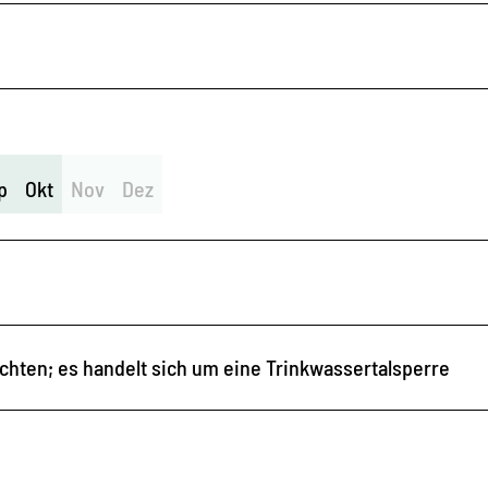
p
Okt
Nov
Dez
hten; es handelt sich um eine Trinkwassertalsperre