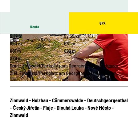
GPX
Route
5:19 h
57,55 km
653 m
661 m
601 m
890 m
289 m
Start: Zinnwald/Parkplatz am Georgenfelder Hochmoor
© Ronny Schwarz, Tourismusverband Erzgebirge, Rene Gaens
Ziel: Zinnwald/Parkplatz am Georgenfelder Hochmoor
© Tourismusverband Erzgebirge, Rene Gaens
Zinnwald – Holzhau – Cämmerswalde – Deutschgeorgenthal
- Český Jiřetín - Fláje - Dlouhá Louka - Nové Město -
Zinnwald