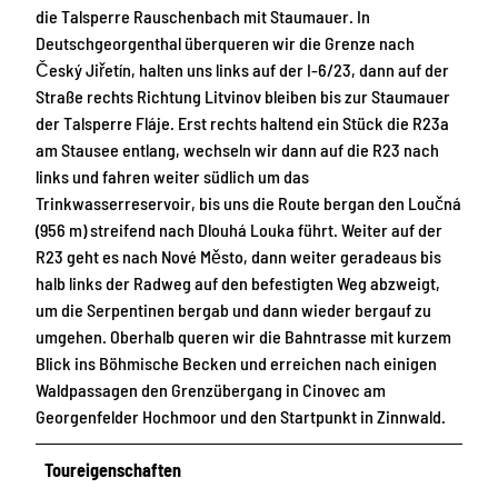
die Talsperre Rauschenbach mit Staumauer. In
Deutschgeorgenthal überqueren wir die Grenze nach
Český Jiřetín, halten uns links auf der I-6/23, dann auf der
Straße rechts Richtung Litvinov bleiben bis zur Staumauer
der Talsperre Fláje. Erst rechts haltend ein Stück die R23a
am Stausee entlang, wechseln wir dann auf die R23 nach
links und fahren weiter südlich um das
Trinkwasserreservoir, bis uns die Route bergan den Loučná
(956 m) streifend nach Dlouhá Louka führt. Weiter auf der
R23 geht es nach Nové Město, dann weiter geradeaus bis
halb links der Radweg auf den befestigten Weg abzweigt,
um die Serpentinen bergab und dann wieder bergauf zu
umgehen. Oberhalb queren wir die Bahntrasse mit kurzem
Blick ins Böhmische Becken und erreichen nach einigen
Waldpassagen den Grenzübergang in Cinovec am
Georgenfelder Hochmoor und den Startpunkt in Zinnwald.
Toureigenschaften