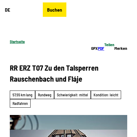
Z
DE
Buchen
u
Merkzettel
Suche
Menü
m
I
n
h
Startseite
Teilen
a
GPX
PDF
Merken
l
t
RR ERZ T07 Zu den Talsperren
Rauschenbach und Fláje
57,55 km lang
Rundweg
Schwierigkeit: mittel
Kondition: leicht
Radfahren