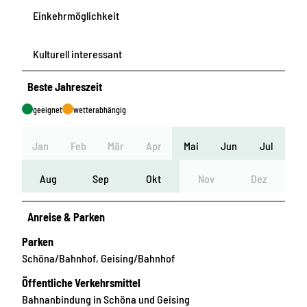
Einkehrmöglichkeit
Kulturell interessant
Beste Jahreszeit
geeignet
wetterabhängig
Jan
Feb
Mär
Apr
Mai
Jun
Jul
Aug
Sep
Okt
Nov
Dez
Anreise & Parken
Parken
Schöna/Bahnhof, Geising/Bahnhof
Öffentliche Verkehrsmittel
Bahnanbindung in Schöna und Geising