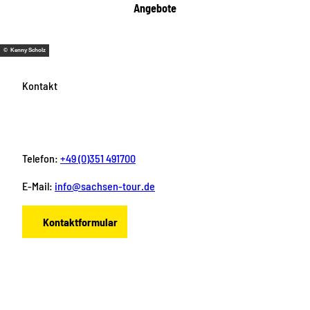
Angebote
© Kenny Scholz
Kontakt
Telefon:
+49 (0)351 491700
E-Mail:
info@sachsen-tour.de
Kontaktformular
F
I
Y
P
L
a
n
o
i
i
c
s
u
n
n
e
t
T
t
k