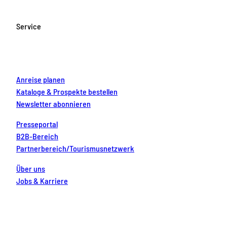
b
a
u
e
e
o
g
b
r
d
Service
o
r
e
e
i
k
a
s
n
m
t
Anreise planen
Kataloge & Prospekte bestellen
Newsletter abonnieren
Presseportal
B2B-Bereich
Partnerbereich/Tourismusnetzwerk
Über uns
Jobs & Karriere