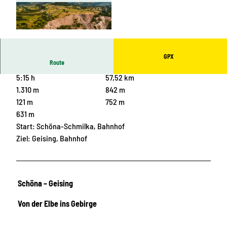
© Phillip Maethner, Tourist-Information Altenb
erg |
CC-BY-ND
GPX
Route
5:15 h
57,52 km
1.310 m
842 m
121 m
752 m
631 m
Start: Schöna-Schmilka, Bahnhof
Ziel: Geising, Bahnhof
Schöna – Geising
Von der Elbe ins Gebirge