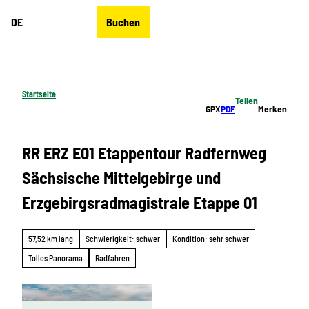
Z
DE
Buchen
u
Merkzettel
Suche
Menü
m
I
n
h
Startseite
Teilen
a
GPX
PDF
Merken
l
t
RR ERZ E01 Etappentour Radfernweg
Sächsische Mittelgebirge und
Erzgebirgsradmagistrale Etappe 01
57,52 km lang
Schwierigkeit: schwer
Kondition: sehr schwer
Tolles Panorama
Radfahren