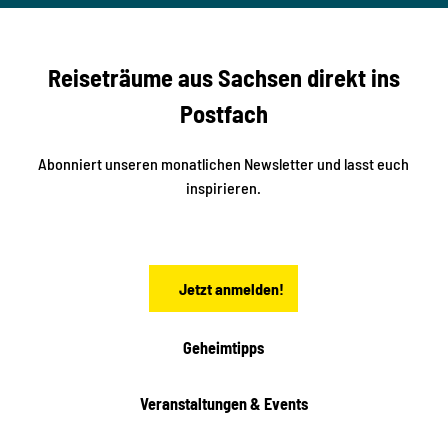
studi
i
o2me
r
dia
n
e
b
c
Reiseträume aus Sachsen direkt ins
k
i
e
k
Postfach
n
e
i
n
n
S
Abonniert unseren monatlichen Newsletter und lasst euch
a
inspirieren.
c
h
s
e
n
Jetzt anmelden!
Geheimtipps
Veranstaltungen & Events