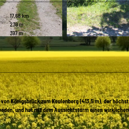
17,68 km
239 m
397 m
© Petra Nowak, SG Gräfenhain e.V.
 von Königsbrück zum Keulenberg (413,5 m), der höchst
eden, und hat mit dem Aussichtsturm einen wirklichen