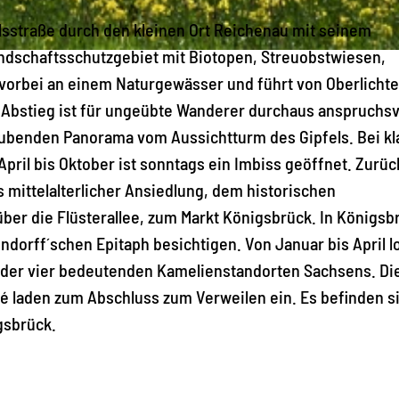
elsstraße durch den kleinen Ort Reichenau mit seinem
dschaftsschutzgebiet mit Biotopen, Streuobstwiesen,
vorbei an einem Naturgewässer und führt von Oberlicht
 Abstieg ist für ungeübte Wanderer durchaus anspruchsvo
ubenden Panorama vom Aussichtturm des Gipfels. Bei kl
April bis Oktober ist sonntags ein Imbiss geöffnet. Zurüc
 mittelalterlicher Ansiedlung, dem historischen
über die Flüsterallee, zum Markt Königsbrück. In Königsb
ndorff´schen Epitaph besichtigen. Von Januar bis April l
 der vier bedeutenden Kamelienstandorten Sachsens. Di
é laden zum Abschluss zum Verweilen ein. Es befinden s
gsbrück.