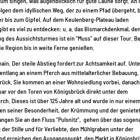
um singen, was augenblicklich für gute Laune sorgt. An 
lgen dem idyllischen Weg, der zu einem Pfad übergeht, b
r bis zum Gipfel. Auf dem Keulenberg-Plateau laden
ibt es viel zu entdecken: u. a. das Bismarckdenkmal, de
g des Aussichtsturmes ist ein "Muss" auf dieser Tour. Be
ie Region bis in weite Ferne genießen.
in. Der steile Abstieg fordert zur Achtsamkeit auf. Unt
entlang an einem Pferch aus mittelalterlicher Bebauung,
rück. Sie kommen an einer Wohnsiedlung vorbei, danach
lbar vor den Toren von Königsbrück direkt unter dem
ch. Dieses ist über 125 Jahre alt und wurde in nur eine
gen seiner Besonderheit, der Krümmung und der geniete
ngen Sie an den Fluss "Pulsnitz", gehen über das sogen
der Stille und für Verliebte, den Mühlgraben unter der
nd erreichen den Ausgangspunkt, den Markt in Königsbr