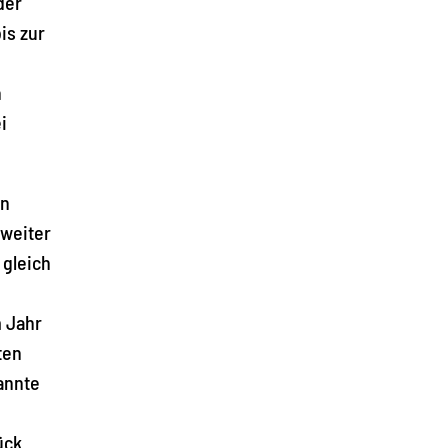
der
is zur
n
i
en
 weiter
 gleich
m Jahr
ten
annte
ück.