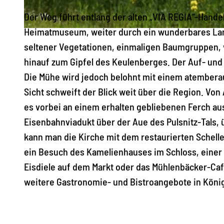
Der Weg führt entlang der alten „VIA REGIA“-Hand
Heimatmuseum, weiter durch ein wunderbares Lan
© Olaf Herzog, Das Landschaftswunderland Oberlausitz
seltener Vegetationen, einmaligen Baumgruppen, 
hinauf zum Gipfel des Keulenberges. Der Auf- und
Die Mühe wird jedoch belohnt mit einem atembera
Sicht schweift der Blick weit über die Region. Von 
es vorbei an einem erhalten gebliebenen Ferch aus
Eisenbahnviadukt über der Aue des Pulsnitz-Tals, 
kann man die Kirche mit dem restaurierten Schelle
ein Besuch des Kamelienhauses im Schloss, einer
Eisdiele auf dem Markt oder das Mühlenbäcker-Caf
weitere Gastronomie- und Bistroangebote in Köni