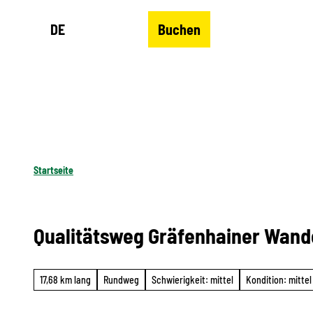
Z
DE
Buchen
u
Merkzettel
Suche
Menü
m
I
n
h
a
l
Startseite
t
Qualitätsweg Gräfenhainer Wand
17,68 km lang
Rundweg
Schwierigkeit: mittel
Kondition: mittel