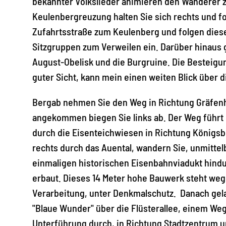
bekannter Volkslieder animieren den Wanderer z
Keulenbergreuzung halten Sie sich rechts und fo
Zufahrtsstraße zum Keulenberg und folgen diese
Sitzgruppen zum Verweilen ein. Darüber hinaus g
August-Obelisk und die Burgruine. Die Besteigun
guter Sicht, kann mein einen weiten Blick über d
Bergab nehmen Sie den Weg in Richtung Gräfenha
angekommen biegen Sie links ab. Der Weg führt 
durch die Eisenteichwiesen in Richtung Königsb
rechts durch das Auental, wandern Sie, unmitte
einmaligen historischen Eisenbahnviadukt hindur
erbaut. Dieses 14 Meter hohe Bauwerk steht we
Verarbeitung, unter Denkmalschutz. Danach gela
"Blaue Wunder" über die Flüsterallee, einem Weg 
Unterführung durch, in Richtung Stadtzentrum u