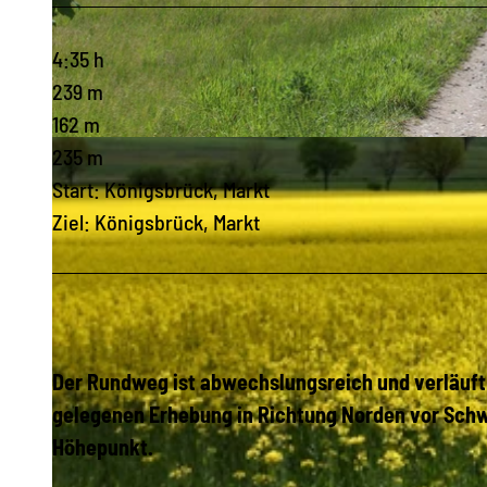
4:35 h
239 m
162 m
© Petra Nowak, SG Gräfenhain e.V.
235 m
Start: Königsbrück, Markt
Ziel: Königsbrück, Markt
Der Rundweg ist abwechslungsreich und verläuft
gelegenen Erhebung in Richtung Norden vor Schw
Höhepunkt.