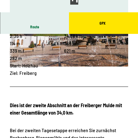
GPX
Route
2:35 h
34,58 km
© LTM/ Joachim Zeller, Mulderadweg - Leipzig T
© A. Klich, LEIPZIG REGION
ourismus und Marketing GmbH
114 m
366 m
339 m
621 m
282 m
Start: Holzhau
© Paul Schmidt, LEIPZIG REGION
Ziel: Freiberg
Dies ist der zweite Abschnitt an der Freiberger Mulde mit
einer Gesamtlänge von 34,0 km.
Bei der zweiten Tagesetappe erreichen Sie zurnächst
Rechenberg-Bienenmühle und das interessante