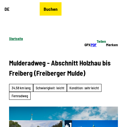
Z
DE
Buchen
u
Merkzettel
Suche
Menü
m
I
n
h
Startseite
Teilen
a
GPX
PDF
Merken
l
t
Mulderadweg - Abschnitt Holzhau bis
Freiberg (Freiberger Mulde)
34,58 km lang
Schwierigkeit: leicht
Kondition: sehr leicht
Fernradweg