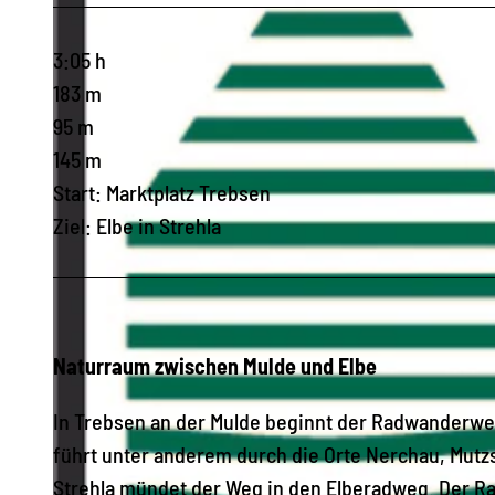
3:05 h
183 m
95 m
145 m
Start: Marktplatz Trebsen
Ziel: Elbe in Strehla
Naturraum zwischen Mulde und Elbe
In Trebsen an der Mulde beginnt der Radwanderw
führt unter anderem durch die Orte Nerchau, Mutz
Strehla mündet der Weg in den Elberadweg. Der R