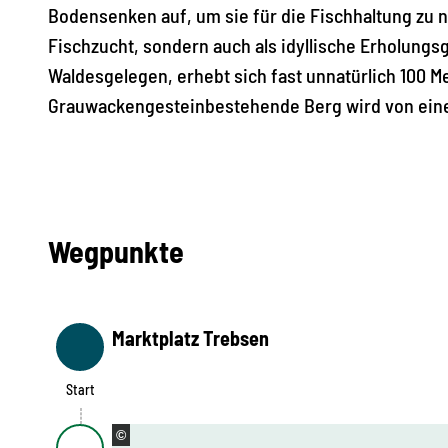
Bodensenken auf, um sie für die Fischhaltung zu n
E
Fischzucht, sondern auch als idyllische Erholung
l
Waldesgelegen, erhebt sich fast unnatürlich 100 
b
Grauwackengesteinbestehende Berg wird von ein
e
-
R
a
d
Wegpunkte
r
o
u
Marktplatz Trebsen
t
Start
e
Start
©