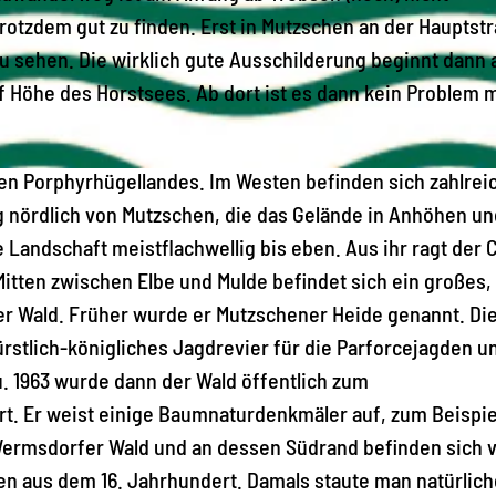
trotzdem gut zu finden. Erst in Mutzschen an der Hauptstr
 sehen. Die wirklich gute Ausschilderung beginnt dann 
 Höhe des Horstsees. Ab dort ist es dann kein Problem 
en Porphyrhügellandes. Im Westen befinden sich zahlrei
 nördlich von Mutzschen, die das Gelände in Anhöhen un
e Landschaft meistflachwellig bis eben. Aus ihr ragt der 
Mitten zwischen Elbe und Mulde befindet sich ein großes,
Wald. Früher wurde er Mutzschener Heide genannt. Di
ürstlich-königliches Jagdrevier für die Parforcejagden u
. 1963 wurde dann der Wald öffentlich zum
t. Er weist einige Baumnaturdenkmäler auf, zum Beispie
Wermsdorfer Wald und an dessen Südrand befinden sich v
gen aus dem 16. Jahrhundert. Damals staute man natürlich