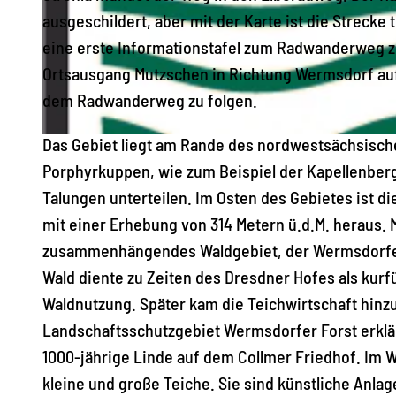
ausgeschildert, aber mit der Karte ist die Strecke 
eine erste Informationstafel zum Radwanderweg zu
© Frank Ullrich, Stadt Strehla
Ortsausgang Mutzschen in Richtung Wermsdorf auf
dem Radwanderweg zu folgen.
Das Gebiet liegt am Rande des nordwestsächsisch
L
Porphyrkuppen, wie zum Beispiel der Kapellenberg
o
Talungen unterteilen. Im Osten des Gebietes ist di
g
mit einer Erhebung von 314 Metern ü.d.M. heraus. 
o
zusammenhängendes Waldgebiet, der Wermsdorfer 
M
Wald diente zu Zeiten des Dresdner Hofes als kurf
u
Waldnutzung. Später kam die Teichwirtschaft hinzu
l
Landschaftsschutzgebiet Wermsdorfer Forst erklär
d
1000-jährige Linde auf dem Collmer Friedhof. Im 
e
kleine und große Teiche. Sie sind künstliche Anla
-