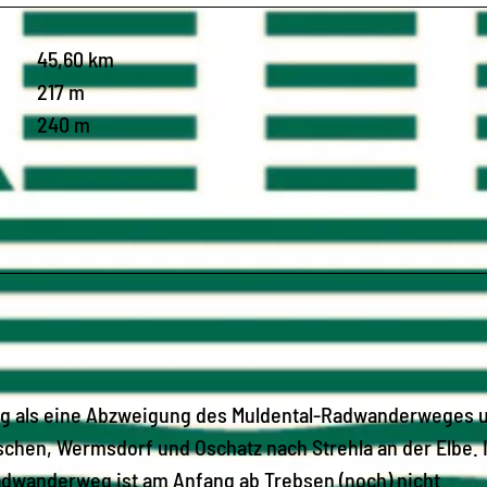
45,60 km
217 m
240 m
eg als eine Abzweigung des Muldental-Radwanderweges 
schen, Wermsdorf und Oschatz nach Strehla an der Elbe. 
adwanderweg ist am Anfang ab Trebsen (noch) nicht