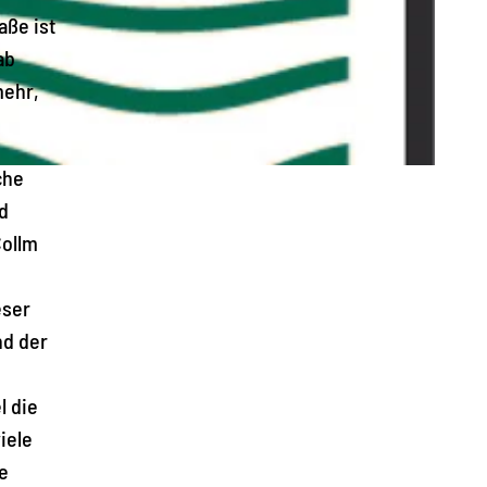
aße ist
ab
mehr,
che
d
Collm
eser
nd der
l die
iele
e