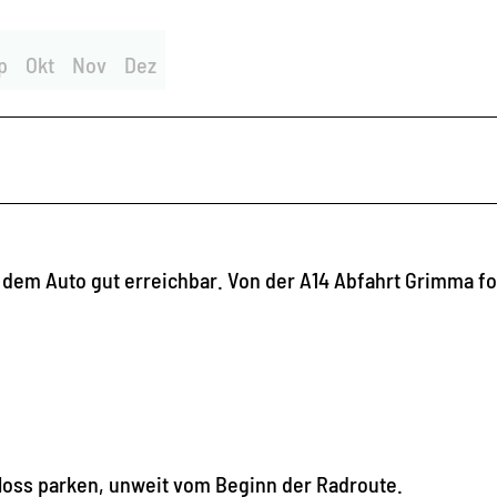
p
Okt
Nov
Dez
 dem Auto gut erreichbar. Von der A14 Abfahrt Grimma f
loss parken, unweit vom Beginn der Radroute.