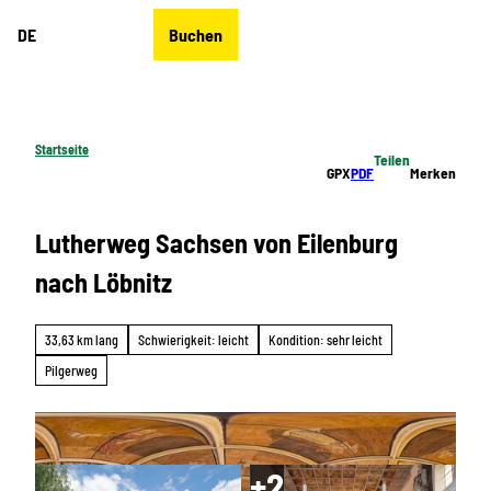
Z
DE
Buchen
u
Merkzettel
Suche
Menü
m
I
n
h
Startseite
Teilen
a
GPX
PDF
Merken
l
t
Lutherweg Sachsen von Eilenburg
nach Löbnitz
33,63 km lang
Schwierigkeit: leicht
Kondition: sehr leicht
Pilgerweg