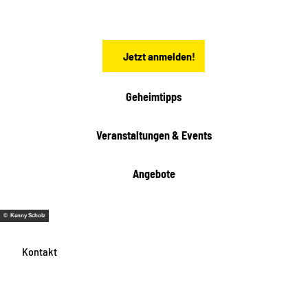
h
s
e
n
Jetzt anmelden!
Geheimtipps
Veranstaltungen & Events
Angebote
© Kenny Scholz
Kontakt