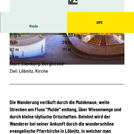
GPX
Route
8:15 h
33,63 km
© Andreas Schmidt, LEIPZIG REGION
© Andreas Schmidt, LEIPZIG REGION
15 m
29 m
82 m
111 m
29 m
Start: Eilenburg, Bergkirche
© Christian Hüller, LEIPZIG REGION |
CC-BY
Ziel: Löbnitz, Kirche
Die Wanderung verläuft durch die Muldenaue, weite
Strecken am Fluss "Mulde" entlang, über Wiesenwege und
durch kleine idylische Ortschaften. Belohnt wird der
Wanderer bei seiner Ankunft durch die wunderschöne
evangelische Pfarrkirche in Löbnitz, in welcher man