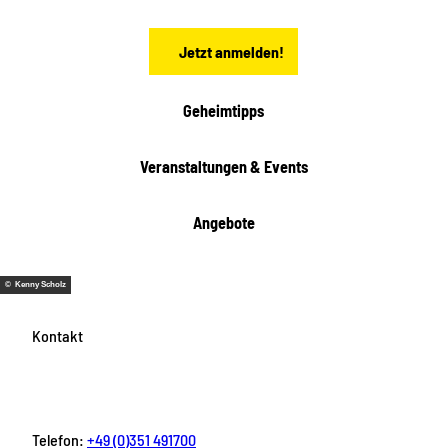
e
n
Jetzt anmelden!
Geheimtipps
Veranstaltungen & Events
Angebote
© Kenny Scholz
Kontakt
Telefon:
+49 (0)351 491700