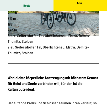
GPX
Route
7:00 h
90,87 km
© Region Westlausitz, Das Landschaftswunder
© Region Westlausitz, Das Landschaftswunder
land Oberlausitz |
CC-BY-SA
land Oberlausitz |
CC-BY-SA
819 m
710 m
188 m
431 m
243 m
Start: Seifersdorfer Tal, Oberlichtenau, Elstra, Demitz-
© Region Westlausitz, Region Westlausitz |
CC-BY-SA
Thumitz, Stolpen
Ziel: Seifersdorfer Tal, Oberlichtenau, Elstra, Demitz-
Thumitz, Stolpen
Wer leichte körperliche Anstrengung mit höchstem Genuss
für Geist und Seele verbinden will, für den ist die
Kulturroute ideal.
Bedeutende Parks und Schlösser säumen ihren Verlauf, so