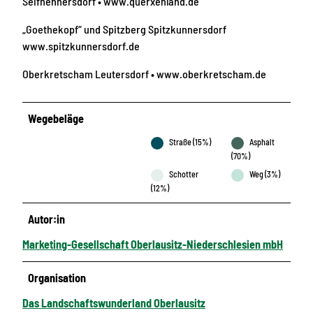
Seifhennersdorf • www.querxenland.de
„Goethekopf“ und Spitzberg Spitzkunnersdorf
www.spitzkunnersdorf.de
Oberkretscham Leutersdorf • www.oberkretscham.de
Wegebeläge
Straße (15%)
Asphalt
(70%)
Schotter
Weg (3%)
(12%)
Autor:in
Marketing-Gesellschaft Oberlausitz-Niederschlesien mbH
Organisation
Das Landschaftswunderland Oberlausitz