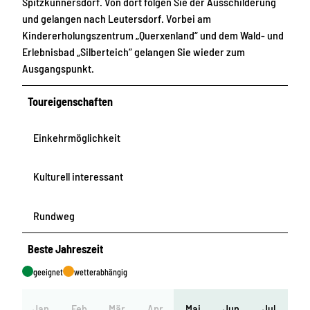
Spitzkunnersdorf. Von dort folgen Sie der Ausschilderung
und gelangen nach Leutersdorf. Vorbei am
Kindererholungszentrum „Querxenland“ und dem Wald- und
Erlebnisbad „Silberteich“ gelangen Sie wieder zum
Ausgangspunkt.
Toureigenschaften
Einkehrmöglichkeit
Kulturell interessant
Rundweg
Beste Jahreszeit
geeignet
wetterabhängig
Jan
Feb
Mär
Apr
Mai
Jun
Jul