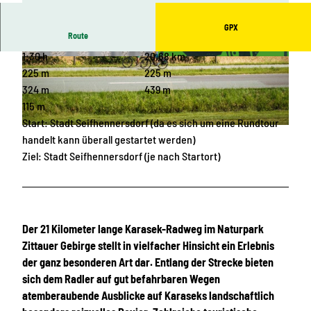
GPX
Route
1:30 h
20,68 km
© Philipp Herfort, Das Landschaftswunderland
© Unbekannt, Entwicklungsgesellschaft Nieder
Oberlausitz
schlesische Oberlausitz mbH |
CC-BY-SA
225 m
225 m
324 m
439 m
115 m
Start: Stadt Seifhennersdorf (da es sich um eine Rundtour
© Philipp Herfort, Das Landschaftswunderland Oberlausitz
handelt kann überall gestartet werden)
Ziel: Stadt Seifhennersdorf (je nach Startort)
Der 21 Kilometer lange Karasek-Radweg im Naturpark
Zittauer Gebirge stellt in vielfacher Hinsicht ein Erlebnis
der ganz besonderen Art dar. Entlang der Strecke bieten
sich dem Radler auf gut befahrbaren Wegen
atemberaubende Ausblicke auf Karaseks landschaftlich