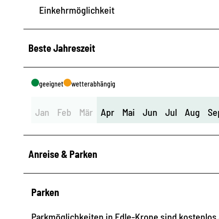
Einkehrmöglichkeit
Beste Jahreszeit
geeignet
wetterabhängig
Jan
Feb
Mär
Apr
Mai
Jun
Jul
Aug
Se
Anreise & Parken
Parken
Parkmöglichkeiten in Edle-Krone sind kostenlo