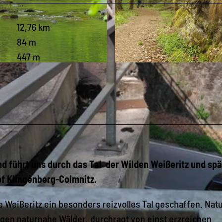
12,76 km
84 m
447 m
© Gerold Pöhler
 führt uns durch das Tal der Wilden Weißeritz und spä
f Klingenberg-Colmnitz.
 Weißeritz ein besonders reizvolles Tal geschaffen. Nat
gen naturnahe Wälder, durchragt von einst erzreichen