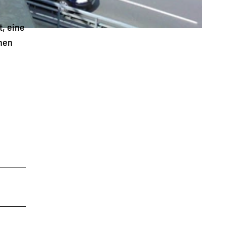
t, eine
nnen