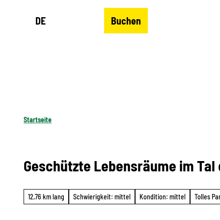
Z
DE
Buchen
u
Merkzettel
Suche
Menü
m
I
n
h
a
l
Startseite
t
Geschützte Lebensräume im Tal d
12,76 km lang
Schwierigkeit: mittel
Kondition: mittel
Tolles P