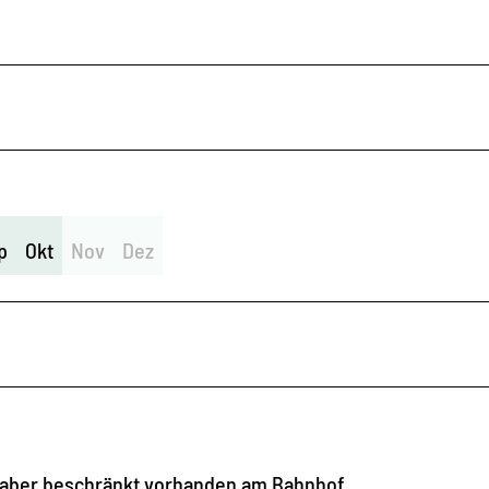
p
Okt
Nov
Dez
s aber beschränkt vorhanden am Bahnhof.