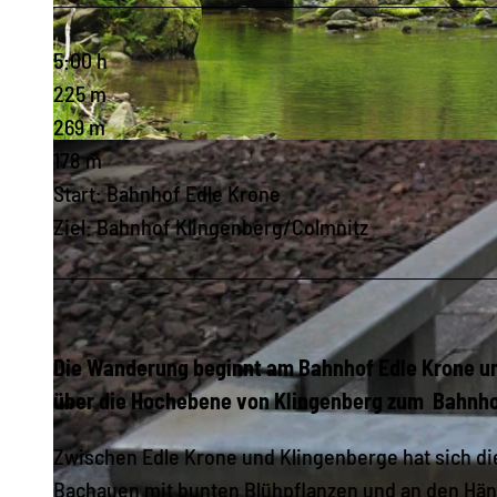
5:00 h
225 m
269 m
© Gerold Pöhler
178 m
Start: Bahnhof Edle Krone
Ziel: Bahnhof Klingenberg/Colmnitz
Die Wanderung beginnt am Bahnhof Edle Krone und
über die Hochebene von Klingenberg zum Bahnho
Zwischen Edle Krone und Klingenberge hat sich die
Bachauen mit bunten Blühpflanzen und an den Hän