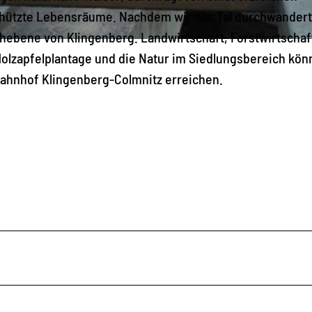
chützte Lebensräume. Nachdem wir das Tal durchwandert
ochebene von Klingenberg. Landwirtschaft, Forstwirtschaf
olzapfelplantage und die Natur im Siedlungsbereich kö
Bahnhof Klingenberg-Colmnitz erreichen.