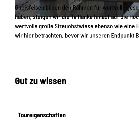
Gneisfelsen bilden den Rahmen für wertvolle ges
haben, steigen wir die Talflanke hinauf auf die H
© Gunter Fichte
wertvolle große Streuobstwiese ebenso wie eine H
wir hier betrachten, bevor wir unseren Endpunkt 
Gut zu wissen
Toureigenschaften