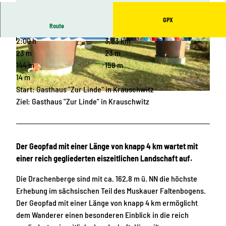
GPX
Route
2:00 h
3,83 km
© Touristische Gebietsgemeinschaft NEISSELA
© Touristische Gebietsgemeinschaft NEISSELA
ND e. V. |
CC-BY-SA
ND e. V. |
CC-BY-SA
23 m
23 m
144 m
158 m
14 m
Start: Gasthaus "Zur Linde" in Krauschwitz
© Touristische Gebietsgemeinschaft NEISSELAND e. V. |
CC-BY-SA
Ziel: Gasthaus "Zur Linde" in Krauschwitz
Der Geopfad mit einer Länge von knapp 4 km wartet mit
einer reich gegliederten eiszeitlichen Landschaft auf.
Die Drachenberge sind mit ca. 162,8 m ü. NN die höchste
Erhebung im sächsischen Teil des Muskauer Faltenbogens.
Der Geopfad mit einer Länge von knapp 4 km ermöglicht
dem Wanderer einen besonderen Einblick in die reich