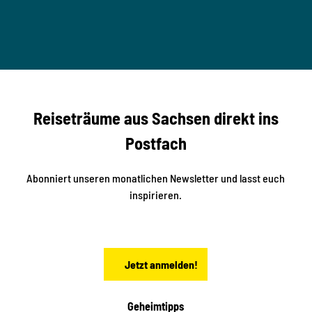
u
M
T
n
B
t
-
© Ma
a
S
rko U
nger
t
studi
i
o2me
r
dia
n
e
b
c
Reiseträume aus Sachsen direkt ins
k
i
e
k
Postfach
n
e
i
n
n
S
Abonniert unseren monatlichen Newsletter und lasst euch
a
inspirieren.
c
h
s
e
n
Jetzt anmelden!
Geheimtipps