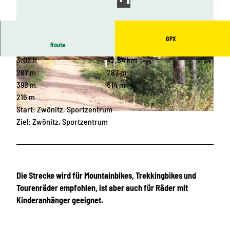
GPX
Route
3:02 h
42,84 km
© Vanessa Schüppel, Greifensteinregion |
© Vanessa Schüppel, Verein zur Entwicklung de
CC-BY-ND
r Zwönitztal-Greifensteinregion e.V. |
287 m
287 m
CC-BY-ND
398 m
614 m
216 m
Start: Zwönitz, Sportzentrum
© Vanessa Schüppel, Greifensteinregion |
CC-BY-ND
Ziel: Zwönitz, Sportzentrum
Die Strecke wird für Mountainbikes, Trekkingbikes und
Tourenräder empfohlen, ist aber auch für Räder mit
Kinderanhänger geeignet.