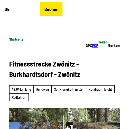
Z
DE
Buchen
u
Merkzettel
Suche
Menü
m
I
n
h
Startseite
Teilen
a
GPX
PDF
Merken
l
t
Fitnessstrecke Zwönitz -
Burkhardtsdorf - Zwönitz
42,84 km lang
Rundweg
Schwierigkeit: mittel
Kondition: leicht
Radfahren