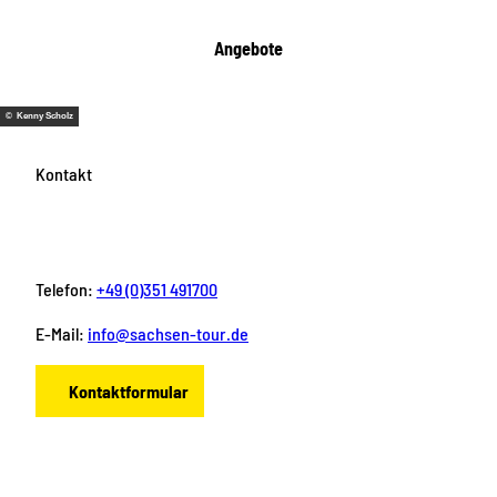
Angebote
© Kenny Scholz
Kontakt
Telefon:
+49 (0)351 491700
E-Mail:
info@sachsen-tour.de
Kontaktformular
F
I
Y
P
L
a
n
o
i
i