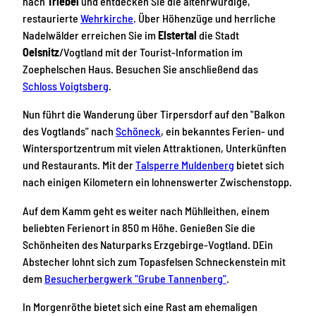
nach
Triebel
und entdecken Sie die altehrwürdige,
restaurierte
Wehrkirche
. Über Höhenzüge und herrliche
Nadelwälder erreichen Sie im
Elstertal
die Stadt
Oelsnitz
/Vogtland mit der Tourist-Information im
Zoephelschen Haus. Besuchen Sie anschließend das
Schloss Voigtsberg
.
Nun führt die Wanderung über Tirpersdorf auf den "Balkon
des Vogtlands" nach
Schöneck
, ein bekanntes Ferien- und
Wintersportzentrum mit vielen Attraktionen, Unterkünften
und Restaurants. Mit der
Talsperre Muldenberg
bietet sich
nach einigen Kilometern ein lohnenswerter Zwischenstopp.
Auf dem Kamm geht es weiter nach Mühlleithen, einem
beliebten Ferienort in 850 m Höhe. Genießen Sie die
Schönheiten des Naturparks Erzgebirge-Vogtland. DEin
Abstecher lohnt sich zum Topasfelsen Schneckenstein mit
dem
Besucherbergwerk "Grube Tannenberg"
.
In Morgenröthe bietet sich eine Rast am ehemaligen