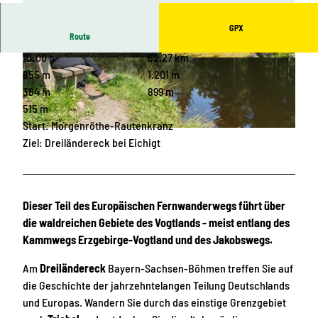
GPX
Route
16:00 h
62,27 km
© Archiv TVV / Marcus Dassler |
CC-BY-SA
© Archiv TVV, S. Theilig |
CC-BY-SA
855 m
1.201 m
384 m
899 m
515 m
Start: Morgenröthe-Rautenkranz
© Archiv TVV / Sebastian Theilig |
CC-BY-SA
Ziel: Dreiländereck bei Eichigt
Dieser Teil des Europäischen Fernwanderwegs führt über
die waldreichen Gebiete des Vogtlands - meist entlang des
Kammwegs Erzgebirge-Vogtland und des Jakobswegs.
Am
Dreiländereck
Bayern-Sachsen-Böhmen treffen Sie auf
die Geschichte der jahrzehntelangen Teilung Deutschlands
und Europas. Wandern Sie durch das einstige Grenzgebiet