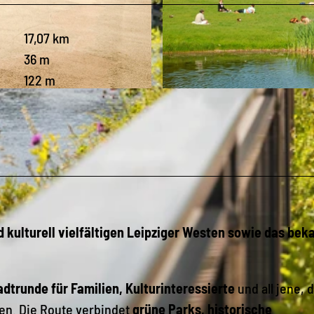
17,07 km
36 m
122 m
© Andreas Schmidt, LEIPZIG REGION
 kulturell vielfältigen Leipziger Westen sowie das bek
dtrunde für Familien, Kulturinteressierte
und all jene, d
en. Die Route verbindet
grüne Parks, historische