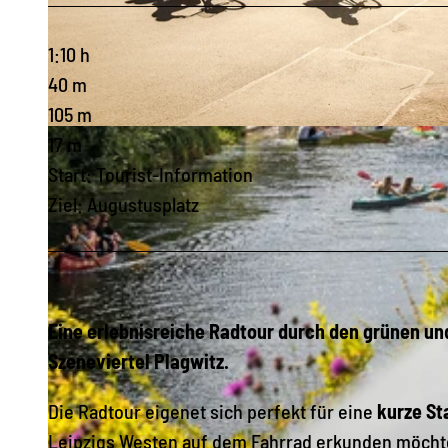
1:10 h
40 m
105 m
© Robin Kunz, LEIPZIG REGION
17 m
Start: Tourist-Information
Ziel: Augustusplatz
Eine erlebnisreiche Radtour durch den grünen und
Szeneviertel Plagwitz.
Die Radtour eigenet sich perfekt für eine
kurze Sta
Leipzigs Westen auf dem Fahrrad erkunden möcht