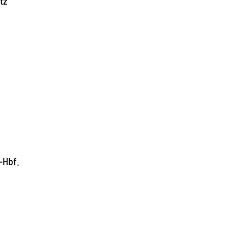
tz
-Hbf.