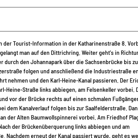
an der Tourist-Information in der Katharinenstraße 8. Vor
elangt man auf den Dittrichring. Weiter geht's in Richtu
ter durch den Johannapark über die Sachsenbrücke bis z
erstraße folgen und anschließend die Industriestraße e
fahrt nehmen und den Karl-Heine-Kanal passieren. Der Eri
rl-Heine-Straße links abbiegen, am Felsenkeller vorbei.
und vor der Brücke rechts auf einen schmalen Fußgänge
i dem Kanalverlauf folgen bis zur Saalfelderstraße. Da
 an der Alten Baumwollspinnerei vorbei. Am Friedhof Pla
 Nach der Brückenüberquerung links abbiegen und am
e. Nachdem erneut der Kanal passiert wurde, geht es we