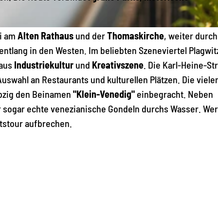
ei am
Alten Rathaus
und der
Thomaskirche
, weiter durc
entlang in den Westen. Im beliebten Szeneviertel Plagwit
 aus
Industriekultur
und
Kreativszene
. Die Karl-Heine-St
 Auswahl an Restaurants und kulturellen Plätzen. Die viele
pzig den Beinamen
"Klein-Venedig"
einbegracht. Neben
r sogar echte venezianische Gondeln durchs Wasser. Wer
ootstour aufbrechen.