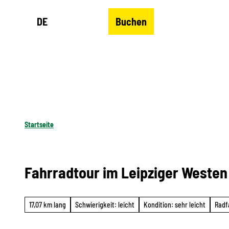
Z
DE
Buchen
u
Merkzettel
Suche
Menü
m
I
n
h
a
l
Startseite
t
Fahrradtour im Leipziger Westen
17,07 km lang
Schwierigkeit: leicht
Kondition: sehr leicht
Radf