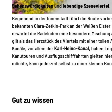
Sehenswürdigkeiten
und
lebendige Szeneviertel
.
© Philipp Kirschner, LEIPZIG REGION |
CC-BY
Beginnend in der Innenstadt führt die Route vorb
bekannten Clara-Zetkin-Park an der Weißen Elster 
erwartet die Radelnden eine besondere Mischung
gilt als das Herzstück des Viertels mit einer tollen
Kanäle, vor allem der
Karl-Heine-Kanal,
haben Lei
Kanutouren und Ausflugsschifffahrten gleiten hie
möchte, kann jederzeit selbst zu einer kleinen B
Gut zu wissen