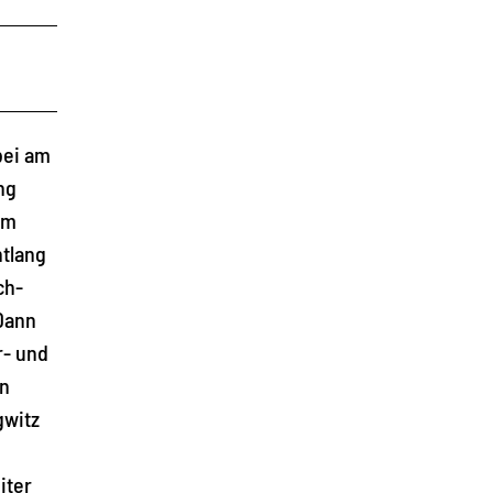
bei am
ng
um
ntlang
ch-
 Dann
r- und
nn
gwitz
iter