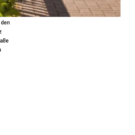
h den
z
raße
n