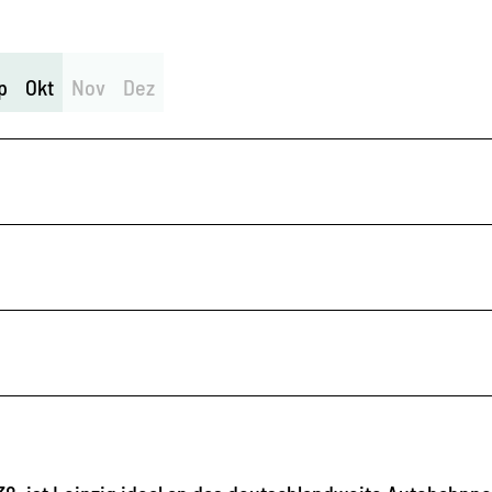
p
Okt
Nov
Dez