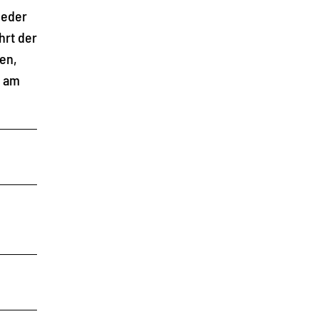
ieder
hrt der
en,
g am