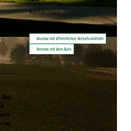
Kontaktdaten
01773
Altenberg
Anreise mit öffentlichen Verkehrsmitteln
Anreise mit dem Auto
 Seit
nd
weit
n hat.