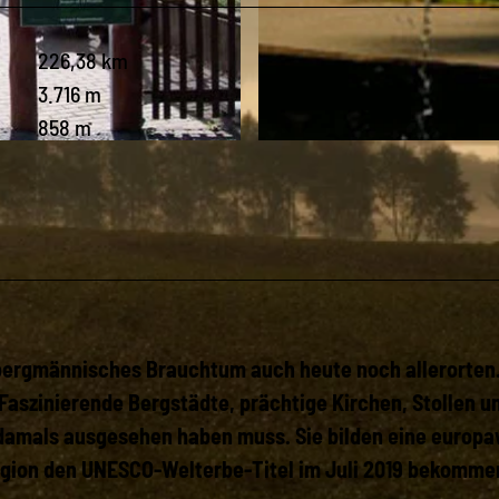
226,38 km
3.716 m
858 m
© Altsächsischer Gasthof Kleines Vorwerk
bergmännisches Brauchtum auch heute noch allerorten.
Faszinierende Bergstädte, prächtige Kirchen, Stollen u
 damals ausgesehen haben muss. Sie bilden eine europa
Region den UNESCO-Welterbe-Titel im Juli 2019 bekomme