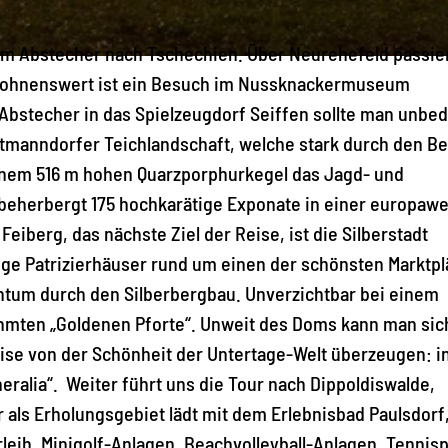
nem Abstecher nach Tschechien. Über Neurehefeld passie
 Lohnenswert ist ein Besuch im Nussknackermuseum
Abstecher in das Spielzeugdorf Seiffen sollte man unbed
artmanndorfer Teichlandschaft, welche stark durch den B
einem 516 m hohen Quarzporphurkegel das Jagd- und
eherbergt 175 hochkarätige Exponate in einer europawe
eiberg, das nächste Ziel der Reise, ist die Silberstadt
ge Patrizierhäuser rund um einen der schönsten Marktpl
htum durch den Silberbergbau. Unverzichtbar bei einem
ühmten „Goldenen Pforte“. Unweit des Doms kann man sic
ise von der Schönheit der Untertage-Welt überzeugen: i
ralia“. Weiter führt uns die Tour nach Dippoldiswalde,
r als Erholungsgebiet lädt mit dem Erlebnisbad Paulsdorf,
eih, Minigolf-Anlagen, Beachvolleyball-Anlagen, Tennisp