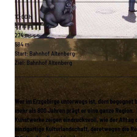
10:00 h
3.716 m
274 m
© Wildpark Osterzgebirge
584 m
Start: Bahnhof Altenberg
Ziel: Bahnhof Altenberg
Wer im Erzgebirge unterwegs ist, dem begegnet 
mehr als 800 Jahren prägt er eine ganze Region. 
Kunstwerke zeigen eindrucksvoll, wie der Alltag
einzigartige Kulturlandschaft, deretwegen die 