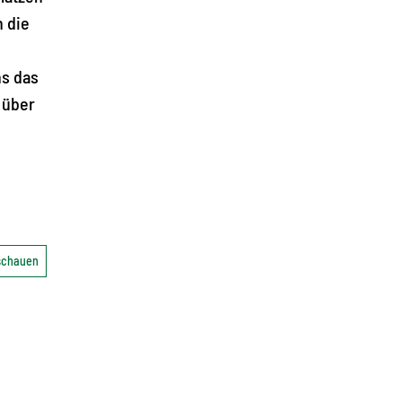
n die
hs das
 über
nschauen