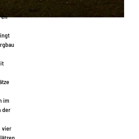
ren
ingt
ergbau
it
ätze
h im
n der
 vier
lätzen