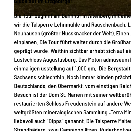
Glück auf im Erzgebirge!
Die Tour beginnt am Bahnhof in Altenberg mit ei
© TVE/Jens Kugler, Erlebnisheimat Erzgebirge
wir die Talsperre Lehnmühle und Rauschenbach.
Neuhausen (größter Nussknacker der Welt). Einen 
einplanen. Die Tour führt weiter durch die Großh
geprägt wurde. Weithin sichtbar erhebt sich auf 
Lustschloss Augustusburg. Das Motorradmuseum b
einmaligen usstellung auf 1.000 qm. Die Bergstadt F
Sachsens schlechthin. Noch immer künden prächti
Deutschlands, den Obermarkt, vom einstigen Reic
Besuch ist der Dom St. Marien mit seiner weltber
restaurierten Schloss Freudenstein auf andere We
weltgrößten mineralogischen Sammlung „Terra Mine
liebevoll auch "Dipps" genannt. Die Talsperre Malte
Strandbädern, zwei Campingplätzen, Ruderbootverl