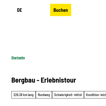
Z
DE
Buchen
u
Merkzettel
Suche
Menü
m
I
n
h
a
l
Startseite
t
Bergbau - Erlebnistour
226,38 km lang
Rundweg
Schwierigkeit: mittel
Kondition: leic