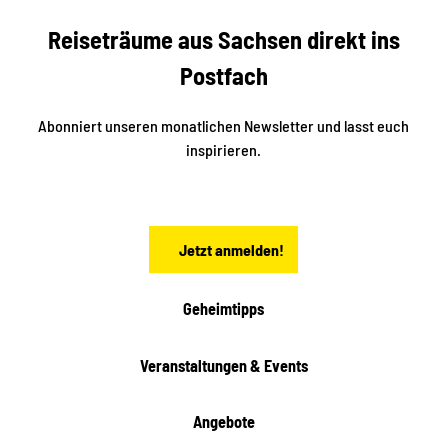
b
c
Reiseträume aus Sachsen direkt ins
k
i
e
k
Postfach
n
e
i
n
n
S
Abonniert unseren monatlichen Newsletter und lasst euch
a
inspirieren.
c
h
s
e
n
Jetzt anmelden!
Geheimtipps
Veranstaltungen & Events
Angebote