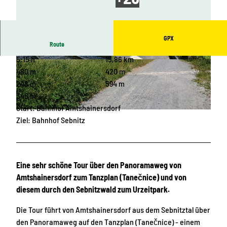
GPX
Route
5:15 h
15,86 km
© ELBSANDSTEINGUIDES Sächsische Schwei
© ELBSANDSTEINGUIDES Sächsische Schwei
z, Tourismusverband Sächsische Schweiz
z, Tourismusverband Sächsische Schweiz
480 m
420 m
248 m
594 m
346 m
Start: Bahnhof Amtshainersdorf
© ELBSANDSTEINGUIDES Sächsische Schweiz, Tourismusverband Sächsische Schweiz
Ziel: Bahnhof Sebnitz
Eine sehr schöne Tour über den Panoramaweg von
Amtshainersdorf zum Tanzplan (Tanečnice) und von
diesem durch den Sebnitzwald zum Urzeitpark.
Die Tour führt von Amtshainersdorf aus dem Sebnitztal über
den Panoramaweg auf den Tanzplan (Tanečnice) - einem