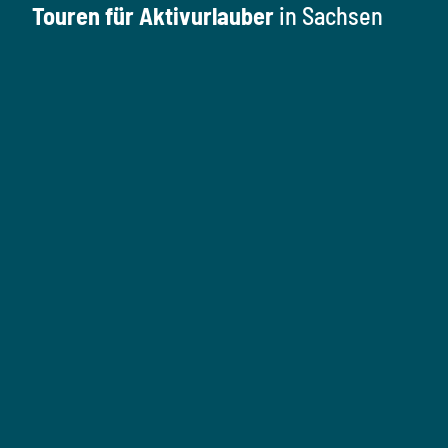
Touren für Aktivurlauber
in Sachsen
W
a
n
W