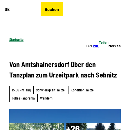
Z
DE
Buchen
u
Merkzettel
Suche
Menü
m
I
n
h
Startseite
Teilen
a
GPX
PDF
Merken
l
t
Von Amtshainersdorf über den
Tanzplan zum Urzeitpark nach Sebnitz
15,86 km lang
Schwierigkeit: mittel
Kondition: mittel
Tolles Panorama
Wandern