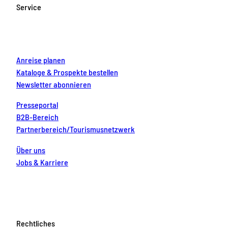
o
g
b
r
d
Service
o
r
e
e
i
k
a
s
n
m
t
Anreise planen
Kataloge & Prospekte bestellen
Newsletter abonnieren
Presseportal
B2B-Bereich
Partnerbereich/Tourismusnetzwerk
Über uns
Jobs & Karriere
Rechtliches