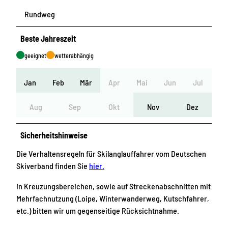
Rundweg
Beste Jahreszeit
geeignet
wetterabhängig
Jan
Feb
Mär
Apr
Mai
Jun
Jul
Aug
Sep
Okt
Nov
Dez
Sicherheitshinweise
Die Verhaltensregeln für Skilanglauffahrer vom Deutschen
Skiverband finden Sie
hier.
In Kreuzungsbereichen, sowie auf Streckenabschnitten mit
Mehrfachnutzung (Loipe, Winterwanderweg, Kutschfahrer,
etc.) bitten wir um gegenseitige Rücksichtnahme.