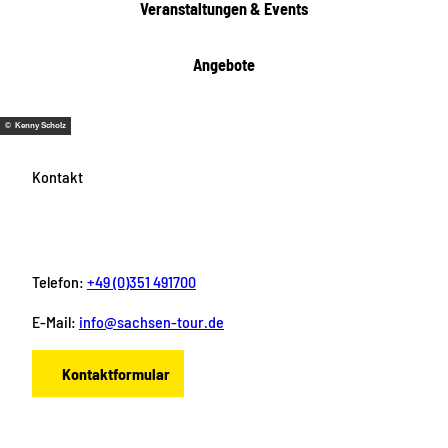
Veranstaltungen & Events
Angebote
© Kenny Scholz
Kontakt
Telefon:
+49 (0)351 491700
E-Mail:
info@sachsen-tour.de
Kontaktformular
F
I
Y
P
L