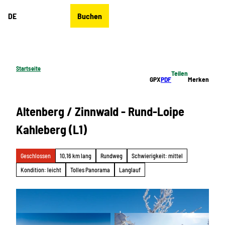
Z
DE
Buchen
u
Merkzettel
Suche
Menü
m
I
n
h
Startseite
Teilen
a
GPX
PDF
Merken
l
t
Altenberg / Zinnwald - Rund-Loipe
Kahleberg (L1)
Geschlossen
10,16 km lang
Rundweg
Schwierigkeit: mittel
Kondition: leicht
Tolles Panorama
Langlauf