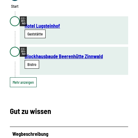
Start
CC-
BY-
ND
Hotel Lugsteinhof
Gaststätte
CC-
BY-
ND
Blockhausbaude Beerenhütte Zinnwald
Bistro
Mehr anzeigen
Gut zu wissen
Wegbeschreibung