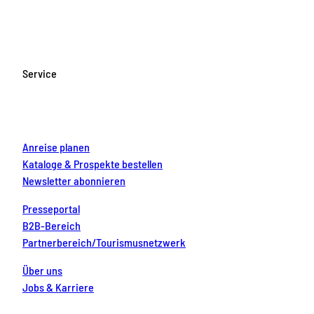
a
n
o
i
i
c
s
u
n
n
e
t
T
t
k
b
a
u
e
e
o
g
b
r
d
Service
o
r
e
e
i
k
a
s
n
m
t
Anreise planen
Kataloge & Prospekte bestellen
Newsletter abonnieren
Presseportal
B2B-Bereich
Partnerbereich/Tourismusnetzwerk
Über uns
Jobs & Karriere