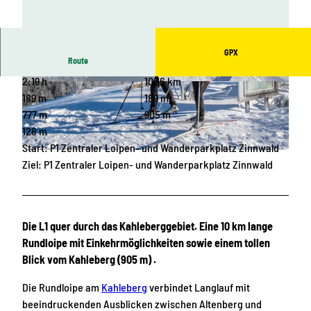
GPX
Route
2:19 h
10,16 km
© Detlef Müller, Tourist-Information Altenberg
© Andreas Franke, Tourist-Information Altenbe
|
CC-BY-ND
rg |
CC-BY-ND
189 m
189 m
777 m
905 m
128 m
Start: P1 Zentraler Loipen- und Wanderparkplatz Zinnwald
© Detlef Müller, Tourist-Information Altenberg |
CC-BY-ND
Ziel: P1 Zentraler Loipen- und Wanderparkplatz Zinnwald
Die L1 quer durch das Kahleberggebiet. Eine 10 km lange
Rundloipe mit Einkehrmöglichkeiten sowie einem tollen
Blick vom Kahleberg (905 m) .
Die Rundloipe am
Kahleberg
verbindet Langlauf mit
beeindruckenden Ausblicken zwischen Altenberg und