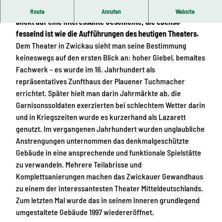
Jahrmarkt, Exerzierplatz, Lazarett – Das Gewandhaus
Route
Anrufen
Website
blickt auf eine interessante Geschichte, die ebenso
fesselnd ist wie die Aufführungen des heutigen Theaters.
Dem Theater in Zwickau sieht man seine Bestimmung
keineswegs auf den ersten Blick an: hoher Giebel, bemaltes
Fachwerk – es wurde im 16. Jahrhundert als
repräsentatives Zunfthaus der Plauener Tuchmacher
errichtet. Später hielt man darin Jahrmärkte ab, die
Garnisonssoldaten exerzierten bei schlechtem Wetter darin
und in Kriegszeiten wurde es kurzerhand als Lazarett
genutzt. Im vergangenen Jahrhundert wurden unglaubliche
Anstrengungen unternommen das denkmalgeschützte
Gebäude in eine ansprechende und funktionale Spielstätte
zu verwandeln. Mehrere Teilabrisse und
Komplettsanierungen machen das Zwickauer Gewandhaus
zu einem der interessantesten Theater Mitteldeutschlands.
Zum letzten Mal wurde das in seinem Inneren grundlegend
umgestaltete Gebäude 1997 wiedereröffnet.