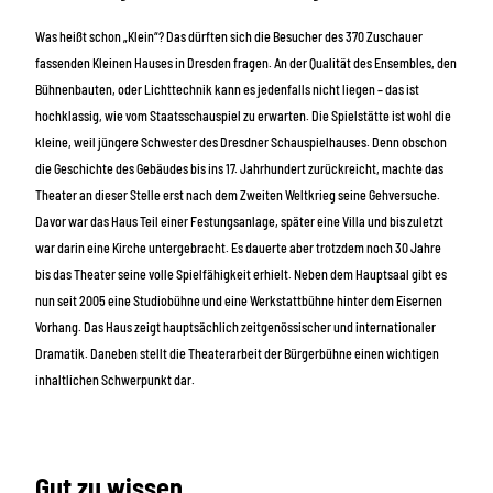
Was heißt schon „Klein“? Das dürften sich die Besucher des 370 Zuschauer
fassenden Kleinen Hauses in Dresden fragen. An der Qualität des Ensembles, den
Bühnenbauten, oder Lichttechnik kann es jedenfalls nicht liegen – das ist
hochklassig, wie vom Staatsschauspiel zu erwarten. Die Spielstätte ist wohl die
kleine, weil jüngere Schwester des Dresdner Schauspielhauses. Denn obschon
die Geschichte des Gebäudes bis ins 17. Jahrhundert zurückreicht, machte das
Theater an dieser Stelle erst nach dem Zweiten Weltkrieg seine Gehversuche.
Davor war das Haus Teil einer Festungsanlage, später eine Villa und bis zuletzt
war darin eine Kirche untergebracht. Es dauerte aber trotzdem noch 30 Jahre
bis das Theater seine volle Spielfähigkeit erhielt. Neben dem Hauptsaal gibt es
nun seit 2005 eine Studiobühne und eine Werkstattbühne hinter dem Eisernen
Vorhang. Das Haus zeigt hauptsächlich zeitgenössischer und internationaler
Dramatik. Daneben stellt die Theaterarbeit der Bürgerbühne einen wichtigen
inhaltlichen Schwerpunkt dar.
Gut zu wissen