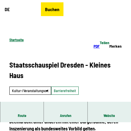
Z
DE
Buchen
u
Merkzettel
Suche
Menü
m
I
n
h
Startseite
Teilen
a
PDF
Merken
l
t
Staatsschauspiel Dresden - Kleines
Haus
Kultur-/Veranstaltungsort
Barrierefreiheit
Das Kleine Haus ist Teil des Staatsschauspiels Dresden und
Route
Anrufen
Website
beeindruckt unter anderem mit einer Bürgerbühne, deren
Inszenierung als bundesweites Vorbild gelten.