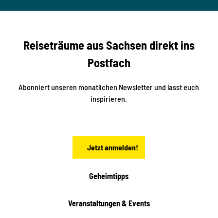
ertzsc
b
her
n
e
s
r
S
n
Reiseträume aus Sachsen direkt ins
d
t
e
a
Postfach
K
d
l
e
t
i
Abonniert unseren monatlichen Newsletter und lasst euch
s
n
inspirieren.
c
s
t
h
ä
ö
d
n
t
Jetzt anmelden!
e
h
e
i
Geheimtipps
t
e
Veranstaltungen & Events
n