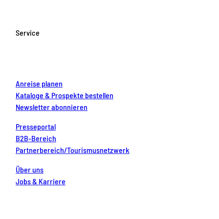
e
t
T
t
k
b
a
u
e
e
o
g
b
r
d
Service
o
r
e
e
i
k
a
s
n
m
t
Anreise planen
Kataloge & Prospekte bestellen
Newsletter abonnieren
Presseportal
B2B-Bereich
Partnerbereich/Tourismusnetzwerk
Über uns
Jobs & Karriere