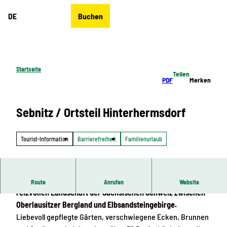
Z
DE
Buchen
u
Merkzettel
Suche
Menü
m
I
n
h
Startseite
Teilen
a
PDF
Merken
l
t
Sebnitz / Ortsteil Hinterhermsdorf
Tourist-Information
Barrierefreiheit
Familienurlaub
Wer Ruhe und Entspannung sucht, findet diese in der
Route
Anrufen
Website
reizvollen Landschaft der Sächsischen Schweiz zwischen
Oberlausitzer Bergland und Elbsandsteingebirge.
Liebevoll gepflegte Gärten, verschwiegene Ecken, Brunnen