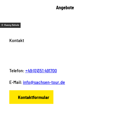
Angebote
© Kenny Scholz
Kontakt
Telefon:
+49 (0)351 491700
E-Mail:
info@sachsen-tour.de
Kontaktformular
F
I
Y
P
L
a
n
o
i
i
c
s
u
n
n