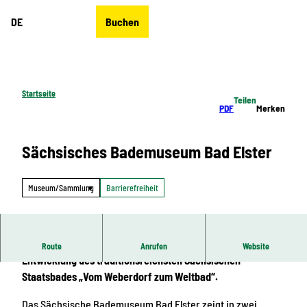
Z
DE
Buchen
u
Merkzettel
Suche
Menü
m
I
n
h
Startseite
Teilen
a
PDF
Merken
l
t
Sächsisches Bademuseum Bad Elster
Museum/Sammlung
Barrierefreiheit
Das Sächsische Bademuseum zeigt die eindrucksvolle
Route
Anrufen
Website
Entwicklung des traditionsreichsten Sächsischen
Staatsbades „Vom Weberdorf zum Weltbad“.
Das Sächsische Bademuseum Bad Elster zeigt in zwei