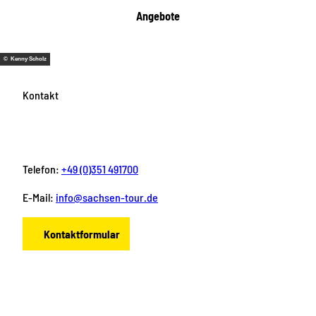
Angebote
© Kenny Scholz
Kontakt
Telefon:
+49 (0)351 491700
E-Mail:
info@sachsen-tour.de
Kontaktformular
F
I
Y
P
L
a
n
o
i
i
c
s
u
n
n