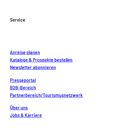
e
t
T
t
k
b
a
u
e
e
o
g
b
r
d
Service
o
r
e
e
i
k
a
s
n
m
t
Anreise planen
Kataloge & Prospekte bestellen
Newsletter abonnieren
Presseportal
B2B-Bereich
Partnerbereich/Tourismusnetzwerk
Über uns
Jobs & Karriere