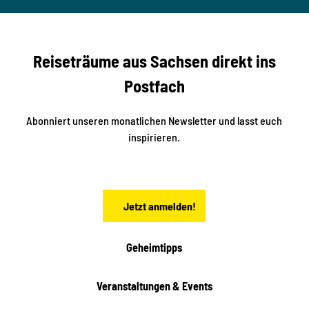
ertzsc
b
her
n
e
s
r
S
n
Reiseträume aus Sachsen direkt ins
d
t
e
a
Postfach
K
d
l
e
t
i
Abonniert unseren monatlichen Newsletter und lasst euch
s
n
inspirieren.
c
s
t
h
ä
ö
d
n
t
Jetzt anmelden!
e
h
e
i
Geheimtipps
t
e
Veranstaltungen & Events
n