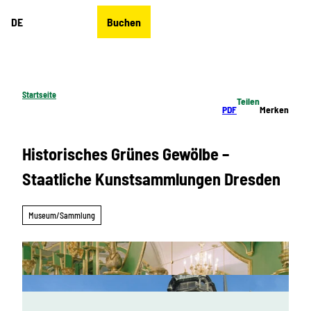
Z
DE
Buchen
u
Merkzettel
Suche
Menü
m
I
n
h
Startseite
Teilen
a
PDF
Merken
l
t
Historisches Grünes Gewölbe –
Staatliche Kunstsammlungen Dresden
Museum/Sammlung