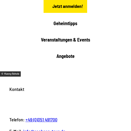
n
t
Jetzt anmelden!
e
h
e
i
Geheimtipps
t
e
Veranstaltungen & Events
n
Angebote
© Kenny Scholz
Kontakt
Telefon:
+49 (0)351 491700