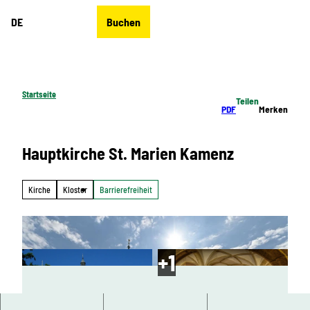
Z
DE
Buchen
u
Merkzettel
Suche
Menü
m
I
n
h
Startseite
Teilen
a
PDF
Merken
l
t
Hauptkirche St. Marien Kamenz
Kirche
Kloster
Barrierefreiheit