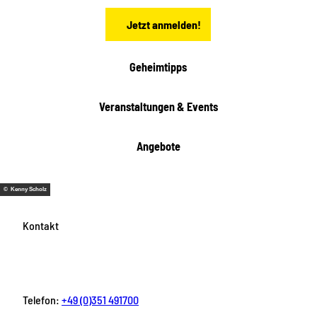
n
t
Jetzt anmelden!
e
h
e
i
Geheimtipps
t
e
Veranstaltungen & Events
n
Angebote
© Kenny Scholz
Kontakt
Telefon:
+49 (0)351 491700