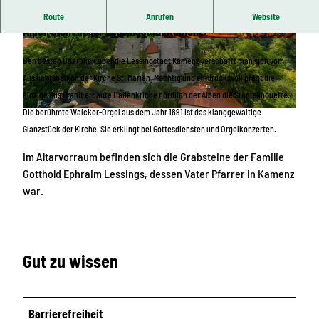
Die einzige aus Granit gebaute Hallenkirche nördlich der
Route
Anrufen
Website
Alpen steht in der Lessingstadt Kamenz.
© Stadtverwaltung Kamenz | KI-optimiert
© KI-optimiert
Den besten Überblick über die Lessingstadt Kamenz verschafft man sich vom
Aussichtsbalkon der Kirche St. Marien. Mächtig und eindrucksvoll prägt die
einzige aus Granit erbaute Hallenkriche nördlich der Alpen die Stadtsilhouette.
Die berühmte Walcker-Orgel aus dem Jahr 1891 ist das klanggewaltige
© Stadtverwaltung Kamenz | KI-optimiert
Glanzstück der Kirche. Sie erklingt bei Gottesdiensten und Orgelkonzerten.
Im Altarvorraum befinden sich die Grabsteine der Familie
Gotthold Ephraim Lessings, dessen Vater Pfarrer in Kamenz
war.
Gut zu wissen
Barrierefreiheit