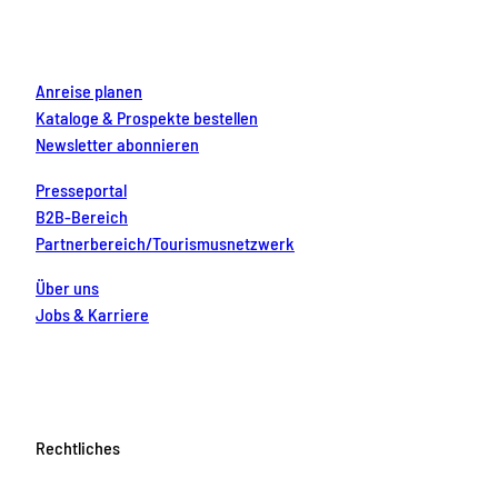
k
a
s
n
m
t
Anreise planen
Kataloge & Prospekte bestellen
Newsletter abonnieren
Presseportal
B2B-Bereich
Partnerbereich/Tourismusnetzwerk
Über uns
Jobs & Karriere
Rechtliches