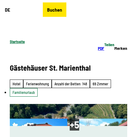
Z
DE
Buchen
u
Merkzettel
Suche
Menü
m
I
n
h
Startseite
Teilen
a
PDF
Merken
l
t
Gästehäuser St. Marienthal
Hotel
Ferienwohnung
Anzahl der Betten: 148
69 Zimmer
Familienurlaub