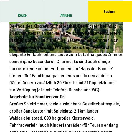
Buchen
Route
Anrufen
Die Gästehäuser St. Marienthal befinden sich auf dem
Gelände des Klosters St. Marienthal. Das Kloster befindet
© KODAK DC3400 ZOOM DIGITAL CAMERA
© KODAK DC3400 ZOOM DIGITAL CAMERA
sich unmittelbar an der Neiße zwischen den sehenswerten
Städten Görlitz und Zittau. Die Gästezimmer befinden sich
alle in denkmalgeschützten Gebäuden. Geprägt durch
elegante Einfachheit und Liebe zum Detail hat jedes Zimmer
K
seinen ganz besonderen Charme. Es sind auch einige
l
barrierefreie Zimmer vorhanden. Im "Haus der Familie"
o
stehen fünf Familienappartements und in den anderen
s
Gästehäusern zusätzlich 20 Einzel- und 31 Doppelzimmer
t
zur Verfügung (alle mit Telefon, Dusche und WC).
e
Angebote für Familien vor Ort
r
Großes Spielzimmer, viele ausleihbare Gesellschaftsspiele,
G
großer Sandkasten mit Spielplatz, 2,1 km langer
e
Walderlebnispfad, 890 ha großer Klosterwald,
s
Fahrradverleih (auch Kinderfahrräder) für Touren entlang
a
der Neiße, Tischtennis, Kicker, Billard, Schlittenverleih,