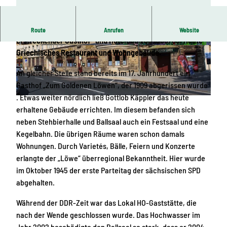
Viergeschossiger, über mehrere Hausnummern sich
Route
Anrufen
Website
erstreckender Gasthof- und Hotelbau von 1908/09. Heute
© Tilo Harder, Stadt Freital |
CC-BY-SA
© Tilo Harder, Stadt Freital |
CC-BY-SA
Griechisches Restaurant und Wohngebäude.
An gleicher Stelle stand bereits im 17. Jahrhundert ein
Gasthof „Zum Goldenen Löwen“, der 1909 abgerissen wurde
. Etwas weiter nördlich ließ Gottlob Käppler das heute
© Tilo Harder | KI-optimiert
erhaltene Gebäude errichten. Im diesem befanden sich
neben Stehbierhalle und Ballsaal auch ein Festsaal und eine
Kegelbahn. Die übrigen Räume waren schon damals
Wohnungen. Durch Varietés, Bälle, Feiern und Konzerte
erlangte der „Löwe“ überregional Bekanntheit. Hier wurde
im Oktober 1945 der erste Parteitag der sächsischen SPD
abgehalten.
Während der DDR-Zeit war das Lokal HO-Gaststätte, die
nach der Wende geschlossen wurde. Das Hochwasser im
Jahr 2002 beschädigte den Ballsaal so stark, dass er 2004