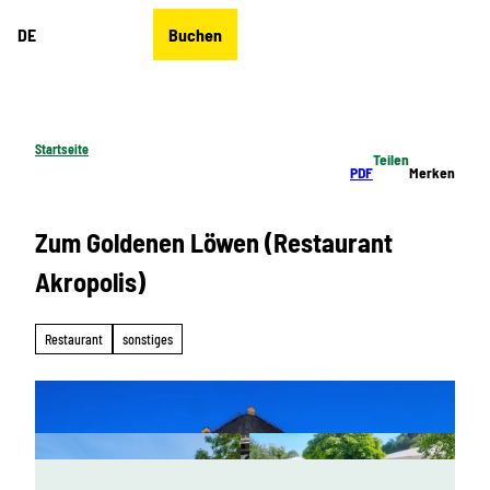
Z
DE
Buchen
u
Merkzettel
Suche
Menü
m
I
n
h
Startseite
Teilen
a
PDF
Merken
l
t
Zum Goldenen Löwen (Restaurant
Akropolis)
Restaurant
sonstiges