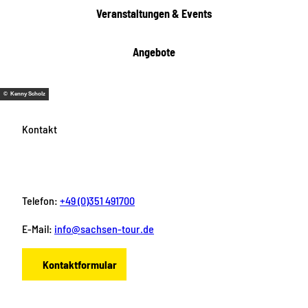
e
Veranstaltungen & Events
n
Angebote
© Kenny Scholz
Kontakt
Telefon:
+49 (0)351 491700
E-Mail:
info@sachsen-tour.de
Kontaktformular
F
I
Y
P
L