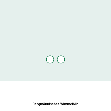
© TM
GS, D
ieter
Knob
lauch
| KI-
optim
iert
Bergmännisches Wimmelbild