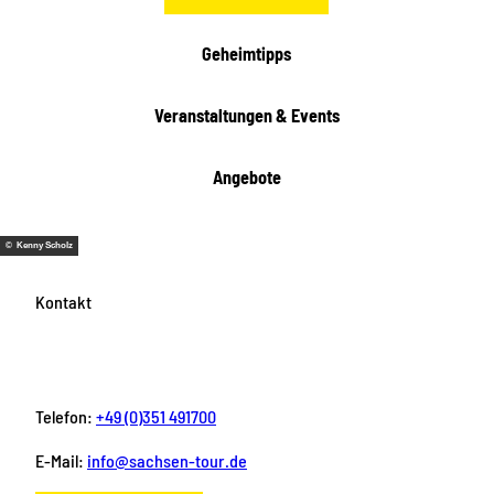
e
i
Geheimtipps
t
e
Veranstaltungen & Events
n
Angebote
© Kenny Scholz
Kontakt
Telefon:
+49 (0)351 491700
E-Mail:
info@sachsen-tour.de