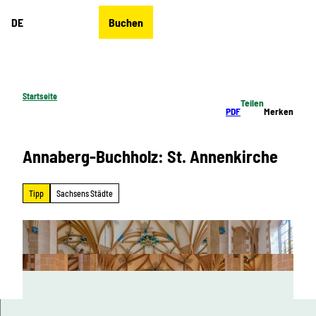
Z
DE
Buchen
u
Merkzettel
Suche
Menü
m
I
n
h
Startseite
Teilen
a
PDF
Merken
l
t
Annaberg-Buchholz: St. Annenkirche
Tipp
Sachsens Städte