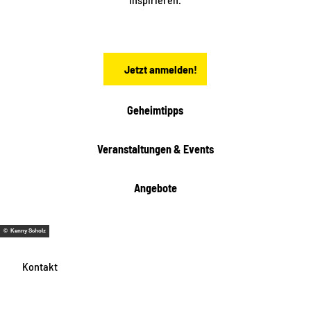
c
h
s
e
n
Jetzt anmelden!
Geheimtipps
Veranstaltungen & Events
Angebote
© Kenny Scholz
Kontakt