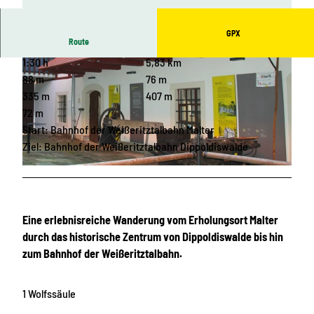
GPX
Route
1:30 h
5,83 km
88 m
76 m
335 m
407 m
72 m
Start: Bahnhof der Weißeritztalbahn Malter
© Erlebnisheimat Erzgebirge
Ziel: Bahnhof der Weißeritztalbahn Dippoldiswalde
© Große Kreisstadt Dippoldiswalde, Erlebnisheimat Erzgebirge
Eine erlebnisreiche Wanderung vom Erholungsort Malter
durch das historische Zentrum von Dippoldiswalde bis hin
zum Bahnhof der Weißeritztalbahn.
1 Wolfssäule