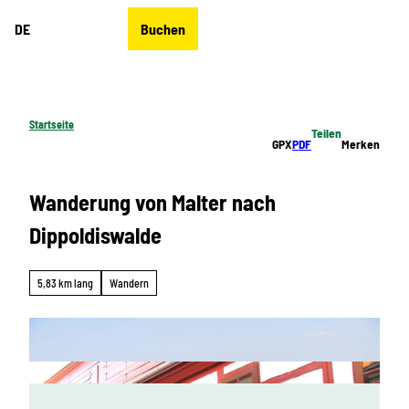
Z
DE
Buchen
u
Merkzettel
Suche
Menü
m
I
n
h
Startseite
Teilen
a
GPX
PDF
Merken
l
t
Wanderung von Malter nach
Dippoldiswalde
5,83 km lang
Wandern