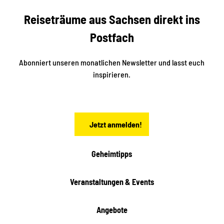
b
c
Reiseträume aus Sachsen direkt ins
k
i
e
k
Postfach
n
e
i
n
n
S
Abonniert unseren monatlichen Newsletter und lasst euch
a
inspirieren.
c
h
s
e
n
Jetzt anmelden!
Geheimtipps
Veranstaltungen & Events
Angebote