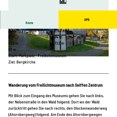
GPX
Route
0:44 h
2,83 km
© Tourist Info, Touristinformation Seiffen, Nico
© E. Schalling, Touristinformation Seiffen
Schimmelpfennig
5 m
94 m
629 m
722 m
93 m
Start: Parkplatz - Freilichtmuseum
© Nico Schimmelpfennig, Touristinformation Seiffen
Ziel: Bergkirche
Wanderung vom Freilichtmuseum nach Seiffen Zentrum
Mit Blick zum Eingang des Museums gehen Sie nach links,
der Nebenstraße in den Wald folgend. Dort wo der Wald
zurücktritt gehen Sie nach rechts, den Glockenwanderweg
(Ahornbergweg) folgend. Am Ende des Ahornbergweges