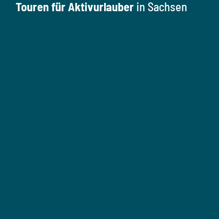
Touren für Aktivurlauber
in Sachsen
W
a
n
W
a