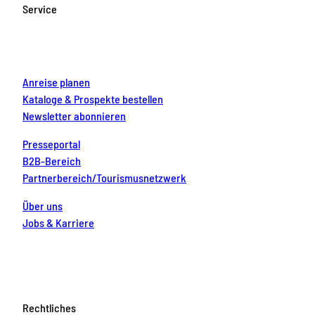
o
g
b
r
d
Service
o
r
e
e
i
k
a
s
n
m
t
Anreise planen
Kataloge & Prospekte bestellen
Newsletter abonnieren
Presseportal
B2B-Bereich
Partnerbereich/Tourismusnetzwerk
Über uns
Jobs & Karriere
Rechtliches