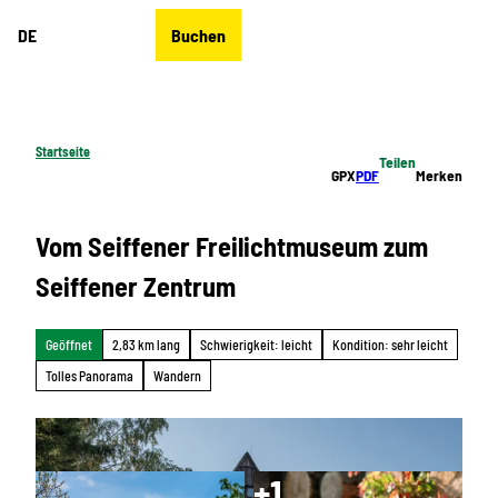
Z
DE
Buchen
u
Merkzettel
Suche
Menü
m
I
n
h
Startseite
Teilen
a
GPX
PDF
Merken
l
t
Vom Seiffener Freilichtmuseum zum
Seiffener Zentrum
Geöffnet
2,83 km lang
Schwierigkeit: leicht
Kondition: sehr leicht
Tolles Panorama
Wandern