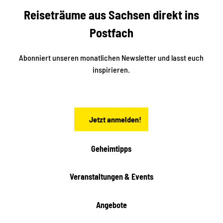
b
c
Reiseträume aus Sachsen direkt ins
k
i
e
k
Postfach
n
e
i
n
n
S
Abonniert unseren monatlichen Newsletter und lasst euch
a
inspirieren.
c
h
s
e
n
Jetzt anmelden!
Geheimtipps
Veranstaltungen & Events
Angebote