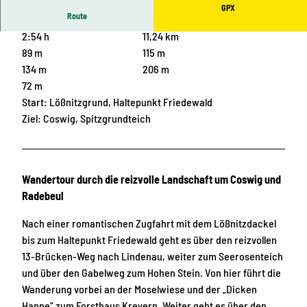
GPX
Route
2:54 h
11,24 km
89 m
115 m
134 m
206 m
72 m
Start: Lößnitzgrund, Haltepunkt Friedewald
Ziel: Coswig, Spitzgrundteich
Wandertour durch die reizvolle Landschaft um Coswig und
Radebeul
Nach einer romantischen Zugfahrt mit dem Lößnitzdackel
bis zum Haltepunkt Friedewald geht es über den reizvollen
13-Brücken-Weg nach Lindenau, weiter zum Seerosenteich
und über den Gabelweg zum Hohen Stein. Von hier führt die
Wanderung vorbei an der Moselwiese und der „Dicken
Hanne“ zum Forsthaus Kreyern. Weiter geht es über den