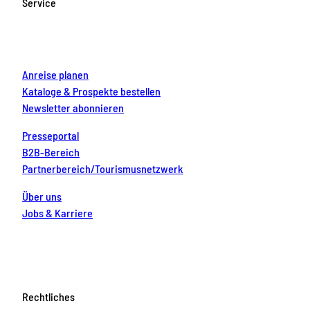
Service
o
r
e
e
i
k
a
s
n
m
t
Anreise planen
Kataloge & Prospekte bestellen
Newsletter abonnieren
Presseportal
B2B-Bereich
Partnerbereich/Tourismusnetzwerk
Über uns
Jobs & Karriere
Rechtliches