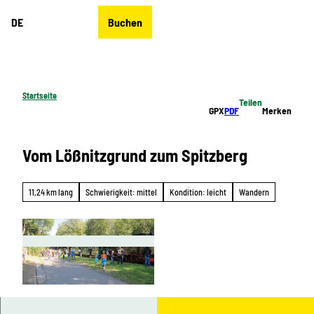
Z
DE
Buchen
u
Merkzettel
Suche
Menü
m
I
n
h
Startseite
Teilen
a
GPX
PDF
Merken
l
t
Vom Lößnitzgrund zum Spitzberg
11,24 km lang
Schwierigkeit: mittel
Kondition: leicht
Wandern
© Torsten Schröder, Thomas Jänicke