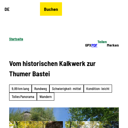
Z
DE
Buchen
u
Merkzettel
Suche
Menü
m
I
n
h
Startseite
Teilen
a
GPX
PDF
Merken
l
t
Vom historischen Kalkwerk zur
Thumer Bastei
9,89 km lang
Rundweg
Schwierigkeit: mittel
Kondition: leicht
Tolles Panorama
Wandern