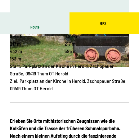
GPX
Route
2:45 h
9,89 km
© Patrick Eichler, Greifensteinregion |
© Patrick Eichler, Greifensteinregion |
CC-BY-ND
CC-BY-ND
217 m
217 m
432 m
585 m
153 m
Start: Parkplatz an der Kirche in Herold, Zschopauer
© Corinna Bergelt, Greifensteinregion |
CC-BY-ND
Straße, 09419 Thum OT Herold
Ziel: Parkplatz an der Kirche in Herold, Zschopauer Straße,
09419 Thum OT Herold
Erleben Sie Orte mit historischen Zeugnissen wie die
Kalköfen und die Trasse der früheren Schmalspurbahn.
Nach einem kleinen Aufstieg durch die faszinierende