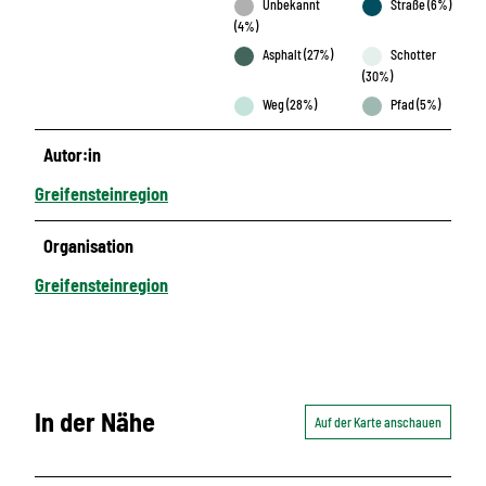
Unbekannt
Straße (6%)
(4%)
Asphalt (27%)
Schotter
(30%)
Weg (28%)
Pfad (5%)
Autor:in
Greifensteinregion
Organisation
Greifensteinregion
In der Nähe
Auf der Karte anschauen