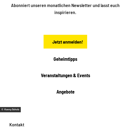
n
S
Abonniert unseren monatlichen Newsletter und lasst euch
a
inspirieren.
c
h
s
e
n
Jetzt anmelden!
Geheimtipps
Veranstaltungen & Events
Angebote
© Kenny Scholz
Kontakt