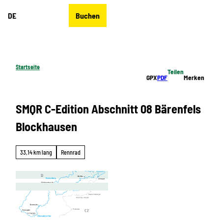
Z
DE
Buchen
u
Merkzettel
Suche
Menü
m
I
n
h
Startseite
Teilen
a
GPX
PDF
Merken
l
t
SMQR C-Edition Abschnitt 08 Bärenfels
Blockhausen
33,14 km lang
Rennrad