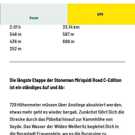
© Ronny Schwarz, Erlebnisheimat Erzgebirge
GPX
Route
2:01 h
33,14 km
548 m
587 m
436 m
688 m
252 m
Die längste Etappe der Stoneman Miriquidi Road C-Edition
ist ein ständiges Auf und Ab:
729 Höhenmeter müssen über Anstiege absolviert werden,
etwas mehr geht es wieder bergab. Zunächst führt Dich die
Strecke durch das Pöbeltal hinauf zur Kammhöhe von
Seyde. Das Wasser der Wilden Weißeritz begleitet Dich in
die Bergstadt Frauenstein, wo es die Burgruine zu