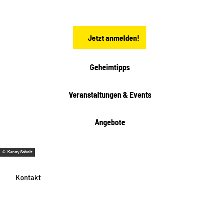
h
s
e
n
Jetzt anmelden!
Geheimtipps
Veranstaltungen & Events
Angebote
© Kenny Scholz
Kontakt