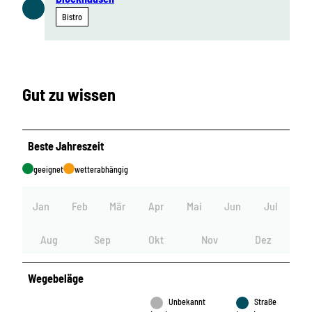
Bistro
Gut zu wissen
Beste Jahreszeit
geeignet
wetterabhängig
Jan
Feb
Mär
Apr
Mai
Jun
Jul
Aug
Sep
Okt
Nov
Dez
Wegebeläge
Unbekannt
Straße