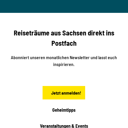
© Ma
a
S
rko U
nger
t
studi
i
o2me
r
dia
n
e
b
c
Reiseträume aus Sachsen direkt ins
k
i
e
k
Postfach
n
e
i
n
n
S
Abonniert unseren monatlichen Newsletter und lasst euch
a
inspirieren.
c
h
s
e
n
Jetzt anmelden!
Geheimtipps
Veranstaltungen & Events