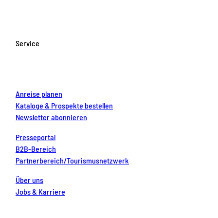
c
s
u
n
n
e
t
T
t
k
b
a
u
e
e
o
g
b
r
d
Service
o
r
e
e
i
k
a
s
n
m
t
Anreise planen
Kataloge & Prospekte bestellen
Newsletter abonnieren
Presseportal
B2B-Bereich
Partnerbereich/Tourismusnetzwerk
Über uns
Jobs & Karriere