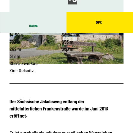
GPX
Route
14:50 h
58,84 km
© Gemeinde Triebel/Vogtl. |
CC-BY-SA
© Oelsnitzer Kultur GmbH |
CC-BY-SA
799 m
653 m
262 m
580 m
318 m
Start: Zwickau
© Archiv TVV / D. Heinze |
CC-BY-SA
Ziel: Oelsnitz
Der Sächsische Jakobsweg entlang der
mittelalterlichen Frankenstraße wurde im Juni 2013
eröffnet.
Er ist durchgängig mit dem europäischen Wegzeichen