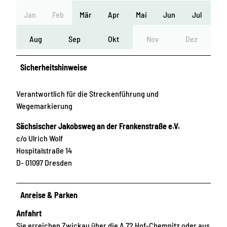
Jan
Feb
Mär
Apr
Mai
Jun
Jul
Aug
Sep
Okt
Nov
Dez
Sicherheitshinweise
Verantwortlich für die Streckenführung und
Wegemarkierung
Sächsischer Jakobsweg an der Frankenstraße e.V.
c/o Ulrich Wolf
Hospitalstraße 14
D- 01097 Dresden
Anreise & Parken
Anfahrt
Sie erreichen Zwickau über die A 72 Hof-Chemnitz oder aus