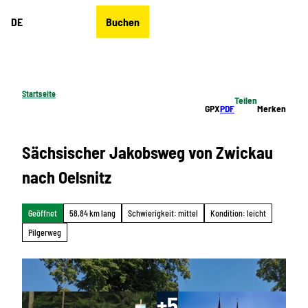
Z
DE
Buchen
u
Merkzettel
Suche
Menü
m
I
n
h
Startseite
Teilen
a
GPX
PDF
Merken
l
t
Sächsischer Jakobsweg von Zwickau
nach Oelsnitz
Geöffnet
58,84 km lang
Schwierigkeit: mittel
Kondition: leicht
Pilgerweg