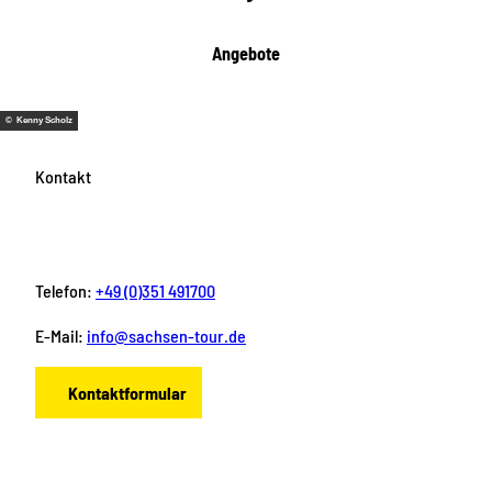
Angebote
© Kenny Scholz
Kontakt
Telefon:
+49 (0)351 491700
E-Mail:
info@sachsen-tour.de
Kontaktformular
F
I
Y
P
L
a
n
o
i
i