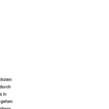
ächsten
 durch
s in
t gehen
chberg