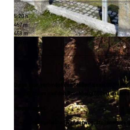
5:20 h
457 m
458 m
© Matthias Drechsel, Olbernhau - Mitten im Erzgebirge
265 m
Diese Tour verbindet den Stößerfelsen(683m)mit 
nach Brandov und den Bruchberg(668m) im Umfel
Wegezustand:
gut ausgebauter Wanderweg, stellenweise n