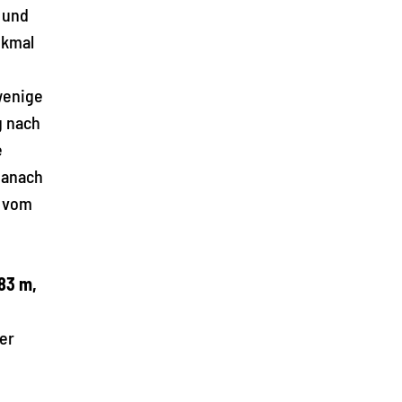
 und
nkmal
wenige
g nach
e
danach
s vom
83 m,
er