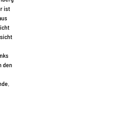
r ist
aus
icht
sicht
inks
n den
nde.