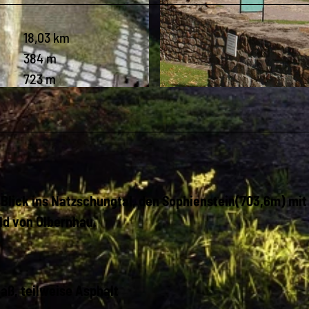
18,03 km
384 m
723 m
© Matthias Drechsel, Olbernhau - Mitten im Erzgebirge
Blick ins Natzschungtal, den Sophienstein(703,6m) mit
d von Olbernhau.
aß, teilweise Asphalt