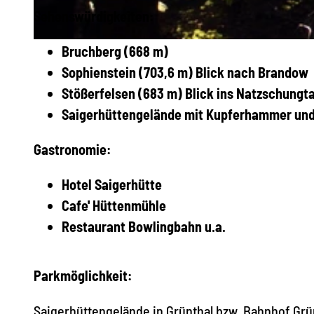
Sehenswürdigkeiten:
© Matthias Drechsel, Olbernhau - Mitten im Erzgebirge
Bruchberg (668 m)
Sophienstein (703,6 m) Blick nach Brandow
Stößerfelsen (683 m) Blick ins Natzschungt
Saigerhüttengelände mit Kupferhammer un
Gastronomie:
Hotel Saigerhütte
Cafe' Hüttenmühle
Restaurant Bowlingbahn u.a.
Parkmöglichkeit:
Saigerhüttengelände in Grünthal bzw. Bahnhof Grü