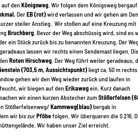
s auf den
Königsweg
. Wir folgen dem Königsweg bergauf
nkmal.
Der
EB (rot)
wird verlassen und wir gehen am De
 kurzer steiler Anstieg. Wir stoßen auf eine Kreuzung mit
ung
Bruchberg
. Bevor der Weg abschüssig wird, sind es 
der ein Stück zurück bis zu benannten Kreuzung. Der We
ter geradeaus lassen wir rechts einen Sendemast liegen. Di
 den
Roten Hirschweg
. Der Weg führt weiter geradeaus, 
ienstein (703,5 m, Aussichtspunkt)
liegt ca. 50 m recht
andow gehen wir den Weg wieder zurück und laufen in
 feucht, wir biegen auf den
Erikaweg
ein. Kurz danach
 machen wir einen kurzen Abstecher zum
Stößerfelsen (6
en Stößerfelsenweg/
Kammweg(blau)
bergab in
dem wir bis zur
Pföbe
folgen. Wir überqueren die S 216. D
üttengelände. Wir haben unser Ziel erreicht.