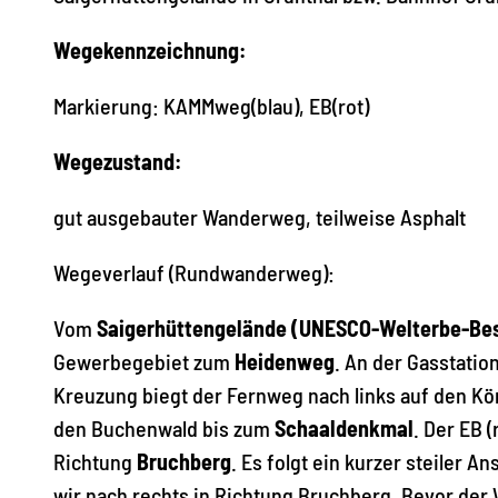
Wegekennzeichnung:
Markierung: KAMMweg(blau), EB(rot)
Wegezustand:
gut ausgebauter Wanderweg, teilweise Asphalt
Wegeverlauf (Rundwanderweg):
Vom
Saigerhüttengelände (UNESCO-Welterbe-Bes
Gewerbegebiet zum
Heidenweg
. An der Gasstatio
Kreuzung biegt der Fernweg nach links auf den K
den Buchenwald bis zum
Schaaldenkmal
. Der EB 
Richtung
Bruchberg
. Es folgt ein kurzer steiler 
wir nach rechts in Richtung Bruchberg. Bevor der