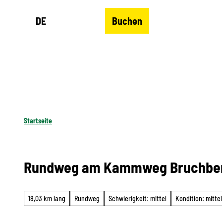
Z
DE
Buchen
u
Merkzettel
Suche
Menü
m
I
n
h
a
l
Startseite
t
Rundweg am Kammweg Bruchberg 
18,03 km lang
Rundweg
Schwierigkeit: mittel
Kondition: mittel