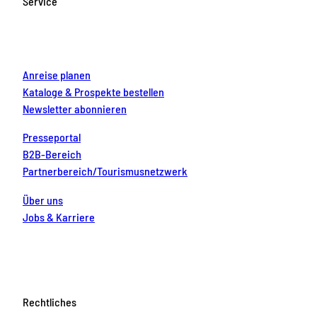
Service
o
r
e
e
i
k
a
s
n
m
t
Anreise planen
Kataloge & Prospekte bestellen
Newsletter abonnieren
Presseportal
B2B-Bereich
Partnerbereich/Tourismusnetzwerk
Über uns
Jobs & Karriere
Rechtliches