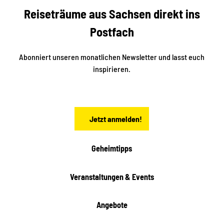
b
c
Reiseträume aus Sachsen direkt ins
k
i
e
k
Postfach
n
e
i
n
n
S
Abonniert unseren monatlichen Newsletter und lasst euch
a
inspirieren.
c
h
s
e
n
Jetzt anmelden!
Geheimtipps
Veranstaltungen & Events
Angebote