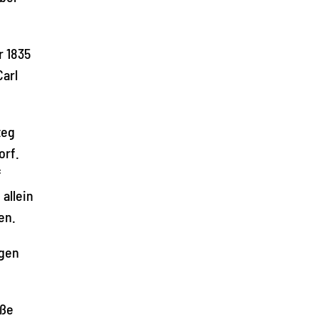
r 1835
arl
teg
orf.
f
allein
en.
igen
üße