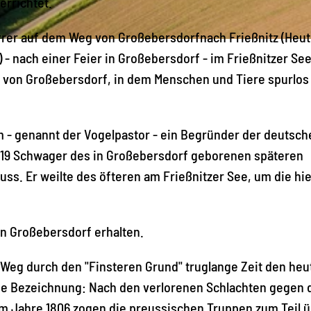
rrichtet.
arrer auf dem Weg von Großebersdorfnach Frießnitz (Heut
 - nach einer Feier in Großebersdorf - im Frießnitzer See
ch von Großebersdorf, in dem Menschen und Tiere spurlos
 - genannt der Vogelpastor - ein Begründer der deutsch
1819 Schwager des in Großebersdorf geborenen späteren
ss. Er weilte des öfteren am Frießnitzer See, um die hi
n Großebersdorf erhalten.
eg durch den "Finsteren Grund" truglange Zeit den heut
e Bezeichnung: Nach den verlorenen Schlachten gegen 
im Jahre 1806 zogen die preussischen Truppen zum Teil 