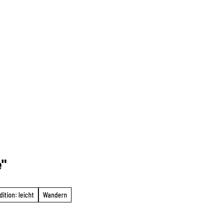
e"
ition: leicht
Wandern