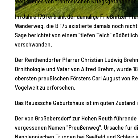
Weltkrieges von französischen Kriegsgefangenen e
Im Jahre 1791 ertrank der damalige Frießnitzer Pf
© Archiv TVV/S. Theilig |
CC-BY-SA
Wanderweg, die B 175 existierte damals noch nicht)
Sage berichtet von einem "tiefen Teich" südöstli
verschwanden.
Der Renthendorfer Pfarrer Christian Ludwig Brehm
Ornithologie und Vater von Alfred Brehm, wurde 
obersten preußischen Försters Carl August von Reu
Vogelwelt zu erforschen.
Das Reusssche Geburtshaus ist im guten Zustand i
Der von Großebersdorf zur Hohen Reuth führende W
vergessenen Namen "Preußenweg". Ursache für di
Napoleonischen Truppen bei Saalfeld und Schleiz 