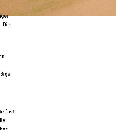
iger
. Die
en
eßige
e fast
die
über