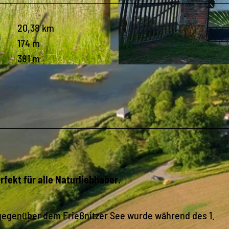
20,38 km
174 m
381 m
© Archiv TVV / Marcus Dassler |
CC-BY-SA
fekt für alle Naturliebhaber.
e gegenüber dem Frießnitzer See wurde während des 1.