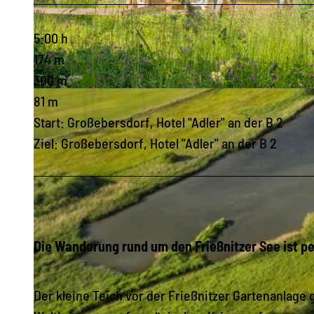
5:00 h
174 m
300 m
© Tourismusverband Vogtland e.V., Mario Walther | KI-optimiert
81 m
Start: Großebersdorf, Hotel "Adler" an der B 2
Ziel: Großebersdorf, Hotel "Adler" an der B 2
Die Wanderung rund um den Frießnitzer See ist per
Der kleine Teich vor der Frießnitzer Gartenanlag