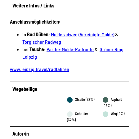
Weitere Infos / Links
Anschlussmöglichkeiten:
in
Bad Düben
:
Mulderadweg (Vereinigte Mulde)
&
Torgischer Radweg
bei
Taucha
:
Parthe-Mulde-Radroute
&
Grüner Ring
Leipzig
www.leipzig.travel/radfahren
Wegebeläge
Straße (22%)
Asphalt
(42%)
Schotter
Weg (4%)
(32%)
Autor:in