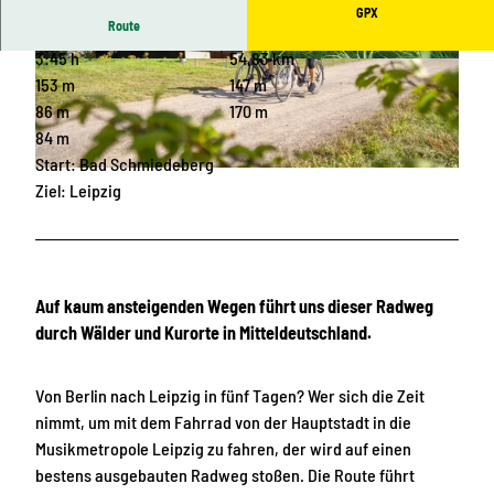
GPX
Route
3:45 h
54,83 km
© LEIPZIG REGION
© Naturpark Dübener Heide, LEIPZIG REGION
153 m
147 m
86 m
170 m
84 m
Start: Bad Schmiedeberg
© Tom Williger, www.tomwilliger.de, LEIPZIG REGION |
CC-BY
Ziel: Leipzig
Auf kaum ansteigenden Wegen führt uns dieser Radweg
durch Wälder und Kurorte in Mitteldeutschland.
Von Berlin nach Leipzig in fünf Tagen? Wer sich die Zeit
nimmt, um mit dem Fahrrad von der Hauptstadt in die
Musikmetropole Leipzig zu fahren, der wird auf einen
bestens ausgebauten Radweg stoßen. Die Route führt