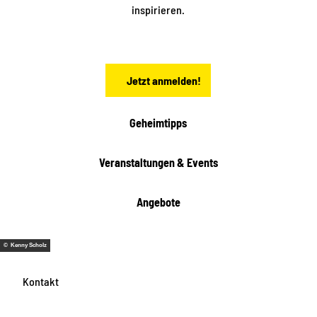
a
inspirieren.
c
h
s
e
n
Jetzt anmelden!
Geheimtipps
Veranstaltungen & Events
Angebote
© Kenny Scholz
Kontakt