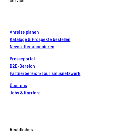
Service
o
r
e
e
i
k
a
s
n
m
t
Anreise planen
Kataloge & Prospekte bestellen
Newsletter abonnieren
Presseportal
B2B-Bereich
Partnerbereich/Tourismusnetzwerk
Über uns
Jobs & Karriere
Rechtliches