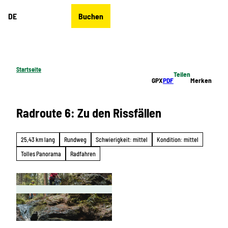
Z
DE
Buchen
u
Merkzettel
Suche
Menü
m
I
n
h
Startseite
Teilen
a
GPX
PDF
Merken
l
t
Radroute 6: Zu den Rissfällen
25,43 km lang
Rundweg
Schwierigkeit: mittel
Kondition: mittel
Tolles Panorama
Radfahren
© J&J, Schöneck Tourismus |
CC-BY-ND