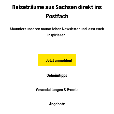
b
c
Reiseträume aus Sachsen direkt ins
k
i
e
k
Postfach
n
e
i
n
n
S
Abonniert unseren monatlichen Newsletter und lasst euch
a
inspirieren.
c
h
s
e
n
Jetzt anmelden!
Geheimtipps
Veranstaltungen & Events
Angebote