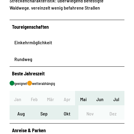
Streckencharakteristik: überwiegend befestigte
Waldwege. vereinzelt wenig befahrene Straßen
Toureigenschaften
Einkehrmöglichkeit
Rundweg
Beste Jahreszeit
geeignet
wetterabhängig
Jan
Feb
Mär
Apr
Mai
Jun
Jul
Aug
Sep
Okt
Nov
Dez
Anreise & Parken