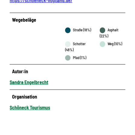
https://schoeneck-vogtland.de/
Wegebeläge
Straße (18%)
Asphalt
(22%)
Schotter
Weg (10%)
(48%)
Pfad (1%)
Autor:in
Sandra Engelbrecht
Organisation
Schöneck Tourismus