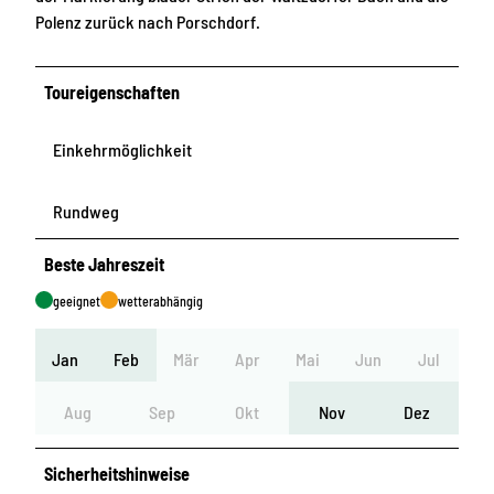
Polenz zurück nach Porschdorf.
Toureigenschaften
Einkehrmöglichkeit
Rundweg
Beste Jahreszeit
geeignet
wetterabhängig
Jan
Feb
Mär
Apr
Mai
Jun
Jul
Aug
Sep
Okt
Nov
Dez
Sicherheitshinweise