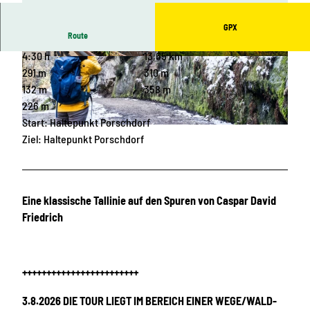
GPX
Route
4:30 h
13,65 km
© Sabine Meisel, Tourismusverband Sächsische
© Philipp Zieger, Tourismusverband Sächsische
Schweiz / Florian Trykowski
Schweiz
291 m
310 m
132 m
358 m
226 m
Start: Haltepunkt Porschdorf
© Sebastian Thiel, Tourismusverband Sächsische Schweiz
Ziel: Haltepunkt Porschdorf
Eine klassische Tallinie auf den Spuren von Caspar David
Friedrich
++++++++++++++++++++++++
3.8.2026 DIE TOUR LIEGT IM BEREICH EINER WEGE/WALD-