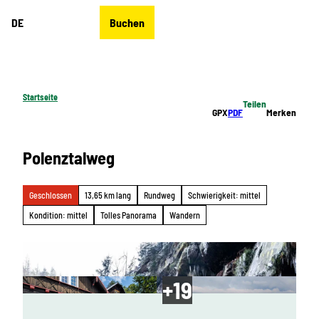
Z
DE
Buchen
u
Merkzettel
Suche
Menü
m
I
n
h
Startseite
Teilen
a
GPX
PDF
Merken
l
t
Polenztalweg
Geschlossen
13,65 km lang
Rundweg
Schwierigkeit: mittel
Kondition: mittel
Tolles Panorama
Wandern