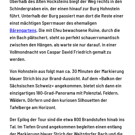
Oberhalb des Alten Hocksteins biegt der Weg rechts in den
Schindergraben ein, der einen hinauf zur Burg Hohnstein
führt. Unterhalb der Burg passiert man dort die Reste einer
einst mächtigen Sperrmauer des ehemaligen
Bärengartens
. Die mit Efeu bewachsene Ruine, durch die
ein Bach plätschert, steht so perfekt schauerromantisch
zwischen den Hängen, als warte sie nur darauf, in einer
Vollmondnacht von Caspar David Friedrich gemalt zu
werden.
Von Hohnstein aus folgt man ca. 30 Minuten der Markierung
blauer Strich bis zur Brand-Aussicht. Auf dem »Balkon der
Sächsischen Schweiz« angekommen, bietet sich dann ein
einzigartiges 180-Grad-Panorama mit Polenztal, Feldern,
Wäldern, Dörfern und den kuriosen Silhouetten der
Tafelberge am Horizont.
Der Epilog der Tour sind die etwa 800 Brandstufen hinab ins
Tal. Im Tiefen Grund angekommen begleiten einen entlang
der Markierung blauer Strich der Waitzdorfer Bach und die