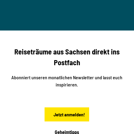
u
M
T
n
B
t
-
© Ma
a
S
rko U
nger
t
studi
i
o2me
r
dia
n
e
b
c
Reiseträume aus Sachsen direkt ins
k
i
e
k
Postfach
n
e
i
n
n
S
Abonniert unseren monatlichen Newsletter und lasst euch
a
inspirieren.
c
h
s
e
n
Jetzt anmelden!
Geheimtipps