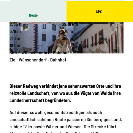
GPX
Route
2:55 h
39,18 km
© Silke Nerlich | KI-optimiert
© Archiv TVV / Manja Reinhardt |
CC-BY-SA
578 m
576 m
210 m
395 m
185 m
Start: Wünschendorf - Bahnhof
© Archiv TVV / Christoph Beer |
CC-BY-SA
Ziel: Wünschendorf - Bahnhof
Dieser Radweg verbindet jene sehenswerten Orte und ihre
reizvolle Landschaft, von wo aus die Vögte von Weida ihre
Landesherrschaft begründeten.
Auf dieser sowohl geschichtsträchtigen als auch
landschaftlich schönen Route passieren Sie bergiges Land,
ruhige Täler sowie Wälder und Wiesen. Die Strecke führt