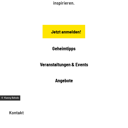
a
inspirieren.
c
h
s
e
n
Jetzt anmelden!
Geheimtipps
Veranstaltungen & Events
Angebote
© Kenny Scholz
Kontakt