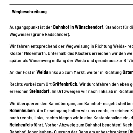
Wegbeschreibung
Ausgangspunkt ist der
Bahnhof in Wünschendorf
, Standort für 
Wegweiser (grüne Radschilder).
Wir fahren entsprechend der Wegweisung in Richtung Weida- re
Kloster Mildenfurth. Unterhalb des Klosters erreichen wir den w
später als Wiesenweg entlang der Weida und geradeaus zur B 175
An der Post in
Weida
links ab zum Markt, weiter in Richtung
Oste
Rechts vorbei zum Ort
Gräfenbrück
. Wir durchfahren den eben g
erreichen
Steinsdorf
. Im Ort zweigen wir nach links ab in Richtu
Wir überqueren den Bahnübergang am Bahnhof- es geht steil be
Hohenleuben
. Am Ortseingang halten wir uns rechts, erreichen 
nach rechts, links, rechts biegen wir in eine Kastanienallee ein, d
Reichenfels
führt. Vorher Abzweig zum Bahnhof beachten! Nach 
Bahnhof Hohenleuben- Querung der Bahn am unbeschrankten Ü