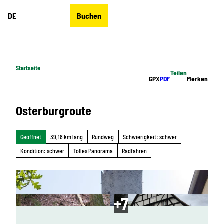
Z
DE
Buchen
u
Merkzettel
Suche
Menü
m
I
n
h
Startseite
Teilen
a
GPX
PDF
Merken
l
t
Osterburgroute
Geöffnet
39,18 km lang
Rundweg
Schwierigkeit: schwer
Kondition: schwer
Tolles Panorama
Radfahren