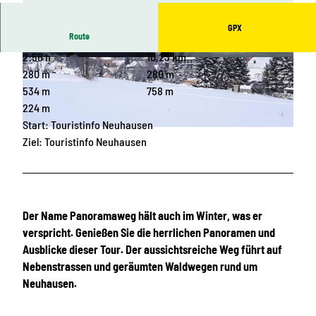
GPX
Route
2:56 h
10,23 km
© Andy Morgenstern FH Goldhübel, Erlebnishe
© Undine Weise, Gemeinde Neuhausen, Erlebni
imat Erzgebirge
sheimat Erzgebirge
280 m
280 m
534 m
758 m
224 m
Start: Touristinfo Neuhausen
© Undine Weise, Gemeinde Neuhausen, Erlebnisheimat Erzgebirge |
CC-BY
Ziel: Touristinfo Neuhausen
Der Name Panoramaweg hält auch im Winter, was er
verspricht. Genießen Sie die herrlichen Panoramen und
Ausblicke dieser Tour. Der aussichtsreiche Weg führt auf
Nebenstrassen und geräumten Waldwegen rund um
Neuhausen.