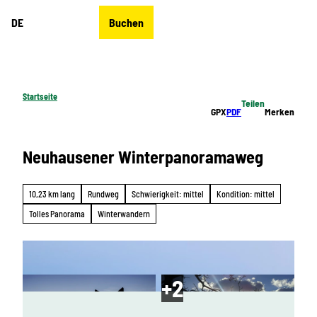
Z
DE
Buchen
u
Merkzettel
Suche
Menü
m
I
n
h
Startseite
Teilen
a
GPX
PDF
Merken
l
t
Neuhausener Winterpanoramaweg
10,23 km lang
Rundweg
Schwierigkeit: mittel
Kondition: mittel
Tolles Panorama
Winterwandern