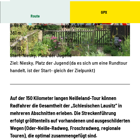
GPX
Route
9:48 h
143,42 km
© Museum Niesky, Touristische Gebietsgemeins
© Rainer Weisflog, Das Landschaftswunderlan
chaft NEISSELAND e. V. |
CC-BY-SA
d Oberlausitz |
CC-BY-SA
361 m
361 m
131 m
327 m
196 m
Start: Niesky, Platz der Jugend
© Hagen Rüger, Touristische Gebietsgemeinschaft NEISSELAND e. V. |
CC-BY-SA
Ziel: Niesky, Platz der Jugend (da es sich um eine Rundtour
handelt, ist der Start- gleich der Zielpunkt)
Auf der 150 Kilometer langen Neißeland-Tour können
Radfahrer die Gesamtheit der „Schlesischen Lausitz“ in
mehreren Abschnitten erleben. Die Streckenführung
erfolgt größtenteils auf vorhandenen und ausgeschilderten
Wegen (Oder-Neiße-Radweg, Froschradweg, regionale
Touren), die optimal zusammengefügt sind.