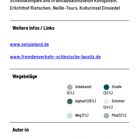
Schlosskomplex und Granitabbaumuseum Königshain,
Erlichthof Rietschen, Neiße-Tours, Kulturinsel Einsiedel
Weitere Infos / Links
www.neisseland.de
www.fremdenverkehr-schlesische-lausitz.de
Wegebeläge
Unbekannt
Straße
(3%)
(32%)
Asphalt (38%)
Schotter
(24%)
Weg (1%)
Pfad (2%)
Autor:in