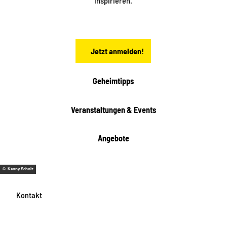
inspirieren.
c
h
s
e
n
Jetzt anmelden!
Geheimtipps
Veranstaltungen & Events
Angebote
© Kenny Scholz
Kontakt