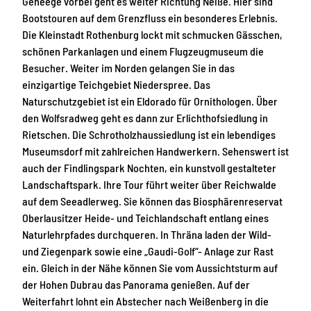
Geheege vorbei geht es weiter Richtung Neiße. Hier sind
Bootstouren auf dem Grenzfluss ein besonderes Erlebnis.
Die Kleinstadt Rothenburg lockt mit schmucken Gässchen,
schönen Parkanlagen und einem Flugzeugmuseum die
Besucher. Weiter im Norden gelangen Sie in das
einzigartige Teichgebiet Niederspree. Das
Naturschutzgebiet ist ein Eldorado für Ornithologen. Über
den Wolfsradweg geht es dann zur Erlichthofsiedlung in
Rietschen. Die Schrotholzhaussiedlung ist ein lebendiges
Museumsdorf mit zahlreichen Handwerkern. Sehenswert ist
auch der Findlingspark Nochten, ein kunstvoll gestalteter
Landschaftspark. Ihre Tour führt weiter über Reichwalde
auf dem Seeadlerweg. Sie können das Biosphärenreservat
Oberlausitzer Heide- und Teichlandschaft entlang eines
Naturlehrpfades durchqueren. In Thräna laden der Wild-
und Ziegenpark sowie eine „Gaudi-Golf“- Anlage zur Rast
ein. Gleich in der Nähe können Sie vom Aussichtsturm auf
der Hohen Dubrau das Panorama genießen. Auf der
Weiterfahrt lohnt ein Abstecher nach Weißenberg in die