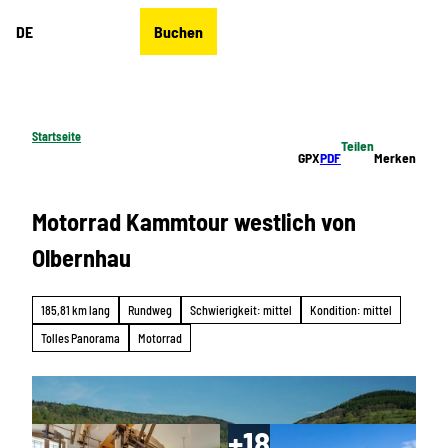
Z
DE
Buchen
u
Merkzettel
Suche
Menü
m
I
n
h
Startseite
Teilen
a
GPX
PDF
Merken
l
t
Motorrad Kammtour westlich von
Olbernhau
185,81 km lang
Rundweg
Schwierigkeit: mittel
Kondition: mittel
Tolles Panorama
Motorrad