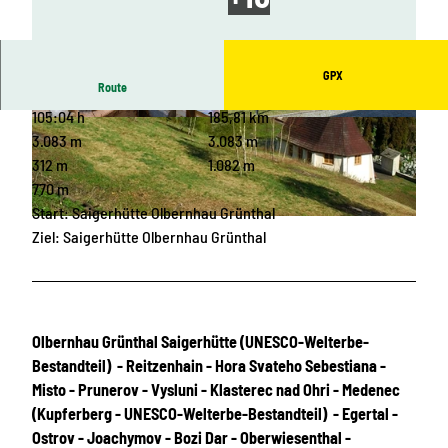
GPX
Route
105:04 h
185,81 km
© Stadt Marienberg
© WFE GmbH Annaberg-Buchholz, Welterbe
Montanregion Erzgebirge e. V. / J. Kugler, Marko
3.083 m
3.083 m
Borrmann
312 m
1.082 m
770 m
Start: Saigerhütte Olbernhau Grünthal
© WFE GmbH Annaberg-Buchholz, Montanregion Krušné hory – Erzgebirge, o.p.s. - P. Mikšíček
Ziel: Saigerhütte Olbernhau Grünthal
Olbernhau Grünthal Saigerhütte (UNESCO-Welterbe-
Bestandteil) - Reitzenhain - Hora Svateho Sebestiana -
Misto - Prunerov - Vysluni - Klasterec nad Ohri - Medenec
(Kupferberg - UNESCO-Welterbe-Bestandteil) - Egertal -
Ostrov - Joachymov - Bozi Dar - Oberwiesenthal -