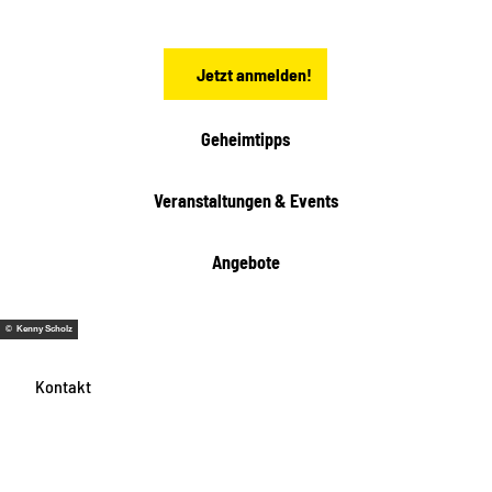
s
e
n
Jetzt anmelden!
Geheimtipps
Veranstaltungen & Events
Angebote
© Kenny Scholz
Kontakt