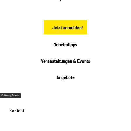
c
h
s
e
n
Jetzt anmelden!
Geheimtipps
Veranstaltungen & Events
Angebote
© Kenny Scholz
Kontakt