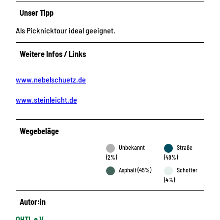
Unser Tipp
Als Picknicktour ideal geeignet.
Weitere Infos / Links
www.nebelschuetz.de
www.steinleicht.de
Wegebeläge
Unbekannt
Straße
(2%)
(48%)
Asphalt (45%)
Schotter
(4%)
Autor:in
OHTL e.V.