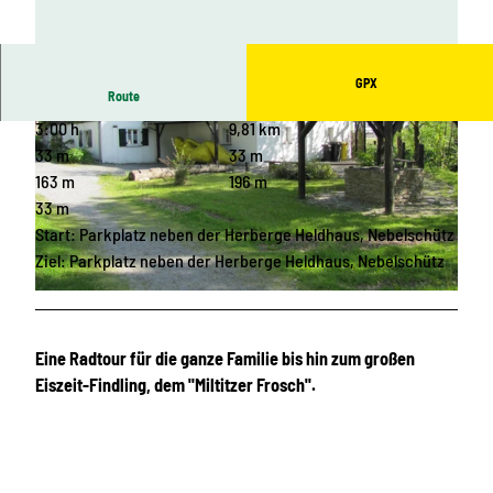
GPX
Route
3:00 h
9,81 km
33 m
33 m
163 m
196 m
33 m
Start: Parkplatz neben der Herberge Heldhaus, Nebelschütz
© Gemeinde Nebelschütz |
CC-BY-SA
Ziel: Parkplatz neben der Herberge Heldhaus, Nebelschütz
© Gemeinde Nebelschütz |
CC-BY-SA
Eine Radtour für die ganze Familie bis hin zum großen
Eiszeit-Findling, dem "Miltitzer Frosch".