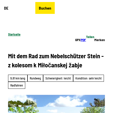
Z
DE
Buchen
u
Merkzettel
Suche
Menü
m
I
n
h
Startseite
Teilen
a
GPX
PDF
Merken
l
t
Mit dem Rad zum Nebelschützer Stein -
z kolesom k Miłočanskej žabje
9,81 km lang
Rundweg
Schwierigkeit: leicht
Kondition: sehr leicht
Radfahren