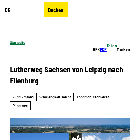
Z
DE
Buchen
u
Merkzettel
Suche
Menü
m
I
n
h
Startseite
Teilen
a
GPX
PDF
Merken
l
t
Lutherweg Sachsen von Leipzig nach
Eilenburg
29,99 km lang
Schwierigkeit: leicht
Kondition: sehr leicht
Pilgerweg