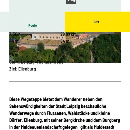
GPX
Route
7:30 h
29,99 km
© Andreas Schmidt, LEIPZIG REGION
© Andreas Schmidt, LEIPZIG REGION
44 m
54 m
101 m
155 m
54 m
Start: Leipzig, Thomaskirche
© Hentschke/punctum, LEIPZIG REGION |
CC-BY
Ziel: Eilenburg
Diese Wegetappe bietet dem Wanderer neben den
Sehenswürdigkeiten der Stadt Leipzig beschauliche
Wanderwege durch Flussauen, Waldstücke und kleine
Dörfer. Eilenburg, mit seiner Bergkirche und dem Burgberg
in der Muldeauenlandschaft gelegen, gilt als Muldestadt