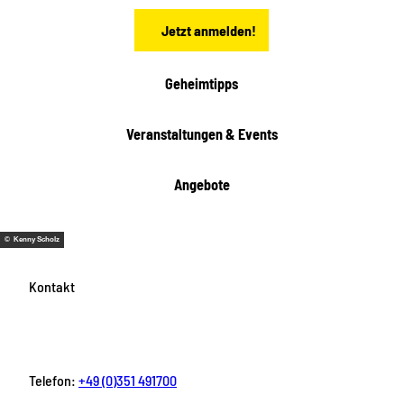
n
Jetzt anmelden!
Geheimtipps
Veranstaltungen & Events
Angebote
© Kenny Scholz
Kontakt
Telefon:
+49 (0)351 491700