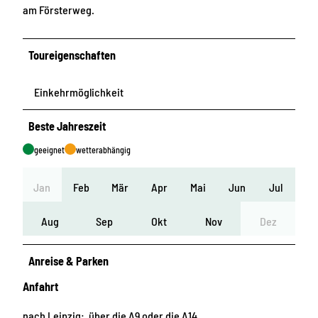
am Försterweg.
Toureigenschaften
Einkehrmöglichkeit
Beste Jahreszeit
geeignet
wetterabhängig
Jan
Feb
Mär
Apr
Mai
Jun
Jul
Aug
Sep
Okt
Nov
Dez
Anreise & Parken
Anfahrt
nach Leipzig: über die A9 oder die A14