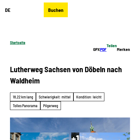
Z
DE
Buchen
u
Merkzettel
Suche
Menü
m
I
n
h
Startseite
Teilen
a
GPX
PDF
Merken
l
t
Lutherweg Sachsen von Döbeln nach
Waldheim
18,22 km lang
Schwierigkeit: mittel
Kondition: leicht
Tolles Panorama
Pilgerweg