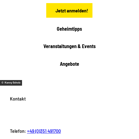
n
Jetzt anmelden!
Geheimtipps
Veranstaltungen & Events
Angebote
© Kenny Scholz
Kontakt
Telefon:
+49 (0)351 491700