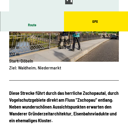
GPX
Route
5:00 h
18,22 km
© Wolfgang Siesing, LEIPZIG REGION
© Andreas Schmidt, LEIPZIG REGION
197 m
182 m
163 m
265 m
102 m
Start: Döbeln
© Christian Hüller, www.christianhueller.de, LEIPZIG REGION |
CC-BY
Ziel: Waldheim, Niedermarkt
Diese Strecke führt durch das herrliche Zschopautal, durch
Vogelschutzgebiete direkt am Fluss "Zschopau" entlang.
Neben wunderschönen Aussichtspunkten erwarten den
Wanderer Gründerzeitarchitektur, Eisenbahnviadukte und
ein ehemaliges Kloster.